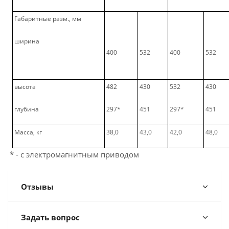
Габаритные разм., мм
ширина
400
532
400
532
высота
482
430
532
430
глубина
297*
451
297*
451
Масса, кг
38,0
43,0
42,0
48,0
* - с электромагнитным приводом
Отзывы
Задать вопрос