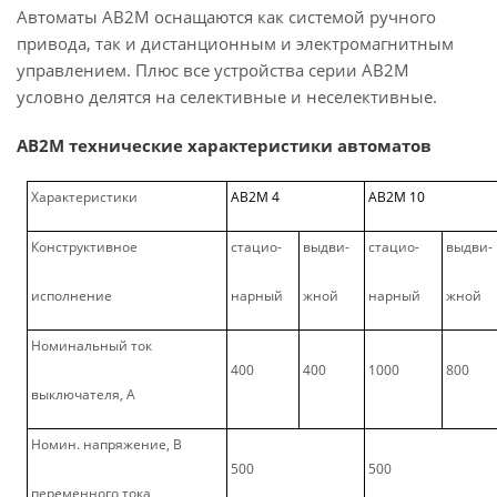
Автоматы АВ2М оснащаются как системой ручного
привода, так и дистанционным и электромагнитным
управлением. Плюс все устройства серии АВ2М
условно делятся на селективные и неселективные.
АВ2М технические характеристики автоматов
Характеристики
АВ2М 4
АВ2М 10
Конструктивное
стацио-
выдви-
стацио-
выдви-
исполнение
нарный
жной
нарный
жной
Номинальный ток
400
400
1000
800
выключателя, А
Номин. напряжение, В
500
500
переменного тока