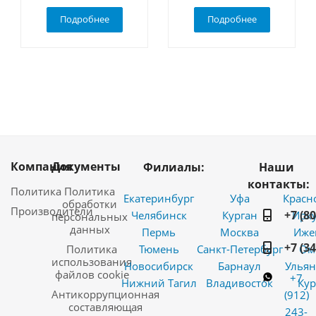
Подробнее
Подробнее
Компания
Документы
Филиалы:
Наши
контакты:
Политика
Политика
Екатеринбург
Уфа
Красн
обработки
Производители
+7 (8
Челябинск
Курган
Ирку
персональных
данных
Пермь
Москва
Иже
+7 (3
Политика
Тюмень
Санкт-Петербург
Ом
использования
Новосибирск
Барнаул
Ульян
файлов cookie
+7
Нижний Тагил
Владивосток
Кур
Антикоррупционная
(912)
составляющая
243-