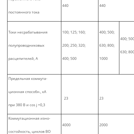
440
440
постоянного тока
Токи несрабатывания
100; 125; 160;
400; 500;
400; 500
полупроводниковых
200; 250; 320;
630; 800;
630; 80
расцепителей, А
400; 500
1000
Предельная коммута-
ционная способн., кА
23
23
при 380 В и cos j =0,3
Коммутационная изно-
4000
2000
состойкость, циклов ВО