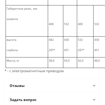
Габаритные разм., мм
ширина
400
532
400
532
высота
482
430
532
430
глубина
297*
451
297*
451
Масса, кг
38,0
43,0
42,0
48,0
* - с электромагнитным приводом
Отзывы
Задать вопрос