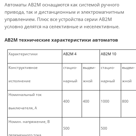
Автоматы АВ2М оснащаются как системой ручного
привода, так и дистанционным и электромагнитным
управлением. Плюс все устройства серии АВ2М
условно делятся на селективные и неселективные.
АВ2М технические характеристики автоматов
Характеристики
АВ2М 4
АВ2М 10
Конструктивное
стацио-
выдви-
стацио-
выдви-
исполнение
нарный
жной
нарный
жной
Номинальный ток
400
400
1000
800
выключателя, А
Номин. напряжение, В
500
500
переменного тока