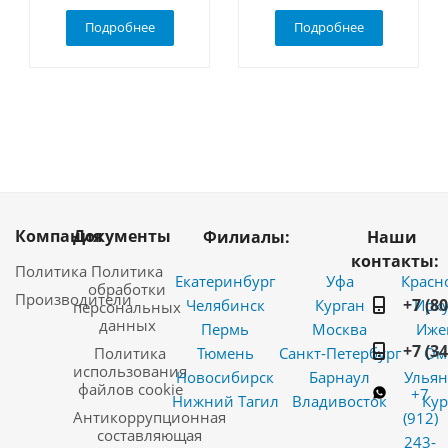
Подробнее
Подробнее
Компания
Документы
Филиалы:
Наши
контакты:
Политика
Политика
Екатеринбург
Уфа
Красн
обработки
Производители
+7 (8
Челябинск
Курган
Ирку
персональных
данных
Пермь
Москва
Иже
+7 (3
Политика
Тюмень
Санкт-Петербург
Ом
использования
Новосибирск
Барнаул
Ульян
файлов cookie
+7
Нижний Тагил
Владивосток
Кур
Антикоррупционная
(912)
составляющая
243-