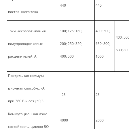
440
440
постоянного тока
Токи несрабатывания
100; 125; 160;
400; 500;
400; 500
полупроводниковых
200; 250; 320;
630; 800;
630; 80
расцепителей, А
400; 500
1000
Предельная коммута-
ционная способн., кА
23
23
при 380 В и cos j =0,3
Коммутационная изно-
4000
2000
состойкость, циклов ВО