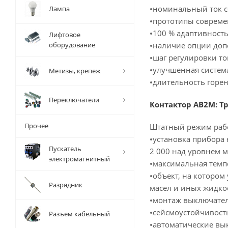
•номинальный ток с
Лампа
•прототипы совреме
•100 % адаптивност
Лифтовое
оборудование
•наличие опции доп
•шаг регулировки то
•улучшенная систем
Метизы, крепеж
•длительность горе
Переключатели
Контактор АВ2М: Т
Прочее
Штатный режим рабо
•установка прибора
Пускатель
2 000 над уровнем м
электромагнитный
•максимальная темпе
•объект, на которо
Разрядник
масел и иных жидко
•монтаж выключател
•сейсмоустойчивост
Разъем кабельный
•автоматические вы