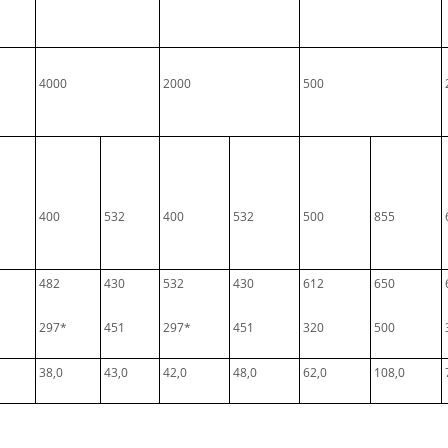
4000
2000
500
400
532
400
532
500
855
482
430
532
430
612
650
297*
451
297*
451
320
500
38,0
43,0
42,0
48,0
62,0
108,0