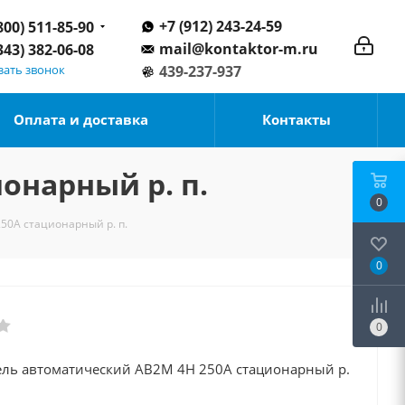
+7 (912) 243-24-59
800) 511-85-90
mail@kontaktor-m.ru
343) 382-06-08
зать звонок
439-237-937
Оплата и доставка
Контакты
онарный р. п.
0
50А стационарный р. п.
0
0
ль автоматический АВ2М 4Н 250А стационарный р.