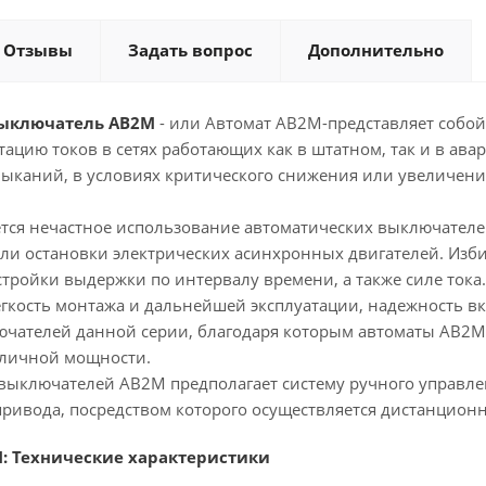
Отзывы
Задать вопрос
Дополнительно
ыключатель АВ2М
- или Автомат АВ2М-представляет собой
тацию токов в сетях работающих как в штатном, так и в а
амыканий, в условиях критического снижения или увеличен
ается нечастное использование автоматических выключател
или остановки электрических асинхронных двигателей. Изб
тройки выдержки по интервалу времени, а также силе тока.
гкость монтажа и дальнейшей эксплуатации, надежность вк
чателей данной серии, благодаря которым автоматы АВ2М
зличной мощности.
 выключателей АВ2М предполагает систему ручного управлен
привода, посредством которого осуществляется дистанцион
: Технические характеристики