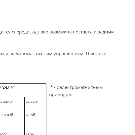
ится спереди, однако возможна поставка и задним
ым и электромагнитным управлением. Плюс все
* - с электромагнитным
АВ2М 20
приводом
стацио-
выдви-
нарный
жной
2000
1500