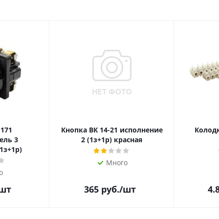
 171
Кнопка ВК 14-21 исполнение
Колодк
ель 3
2 (1з+1р) красная
1з+1р)
Много
о
/шт
365
руб.
/шт
4.