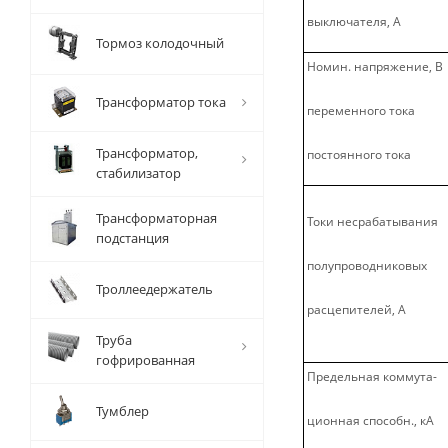
выключателя, А
Тормоз колодочный
Номин. напряжение, В
Трансформатор тока
переменного тока
Трансформатор,
постоянного тока
стабилизатор
Трансформаторная
Токи несрабатывания
подстанция
полупроводниковых
Троллеедержатель
расцепителей, А
Труба
гофрированная
Предельная коммута-
Тумблер
ционная способн., кА