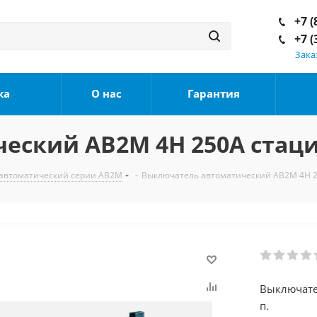
+7 (
+7 (
Зака
ка
О нас
Гарантия
ский АВ2М 4Н 250А стаци
автоматический серии АВ2М
-
Выключатель автоматический АВ2М 4Н 2
Выключате
п.