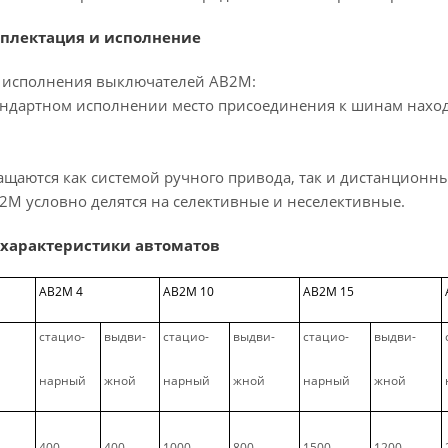
мплектация и исполнение
а исполнения выключателей АВ2М:
тандартном исполнении место присоединения к шинам наход
щаются как системой ручного привода, так и дистанционн
2М условно делятся на селективные и неселективные.
 характеристики автоматов
АВ2М 4
АВ2М 10
АВ2М 15
стацио-
выдви-
стацио-
выдви-
стацио-
выдви-
нарный
жной
нарный
жной
нарный
жной
400
400
1000
800
1500
1200