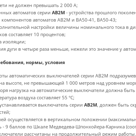
ети не должен превышать 2 000 А;
нных автоматов серии
АВ2М
- устройства прошлого поколе
ь компонентов автоматов АВ2М и ВА50-41, ВА50-43;
олнительной настройки величины номинального тока в диап
ков составляет 10 процентов;
а изоляции;
ния дуги в четыре раза меньше, нежели это значение у авт
ребования, нормы, условия
ты автоматических выключателей серии АВ2М подразумев
 на высоте, не превышающей 1 000 метров над уровнем мор
оря нагрузка на автоматические выключатели должна быть 
ратура воздуха составляет 55 °С;
м устанавливается выключатель серии
АВ2М
, должен быть ск
стей;
ей осуществляется в вертикальном положении (максимально
ь - 9 баллов по Шкале Медведева-Шпонхойера-Карника (соо
ключатели рассчитаны на продолжительный режим работы.