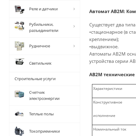
Реле и датчики
Автомат АВ2М: Ко
Рубильники,
Существует два тип
разъединители
•стационарное (в с
креплением);
Рудничное
•выдвижное.
Автоматы АВ2М осна
устройства серии АВ
Светильник
АВ2М технические
Строительные услуги
Характеристики
Счетчик
электроэнергии
Конструктивное
Теплые полы
исполнение
Номинальный ток
Токоприемники