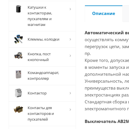
Катушки к
контакторам,
Описание
пускателям и
магнитам
Автоматический в
Клеммы, колодки
осуществлять комму
перегрузок цепи, з
пр.
Кнопка, пост
кнопочный
Кроме того, допуск
в моменты запуска 
Командоаппарат,
дополнительной нас
контроллер
Универсальность, ле
преимущества выклю
Контактор
электростанциях ра
Стандартная сборка
Контакты для
электромагнитного 
контакторов и
пускателей
Выключатель АВ2М