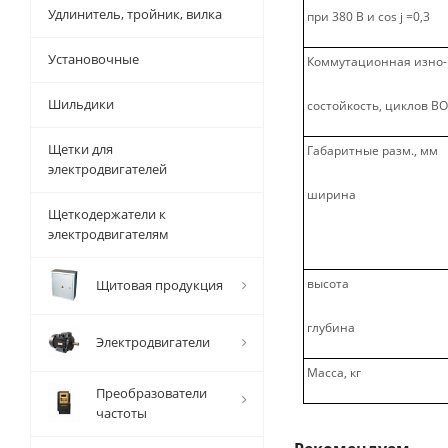
Удлинитель, тройник, вилка
при 380 В и cos j =0,3
Установочные
Коммутационная изно-
Шильдики
состойкость, циклов ВО
Щетки для
Габаритные разм., мм
электродвигателей
ширина
Щеткодержатели к
электродвигателям
высота
Щитовая продукция
глубина
Электродвигатели
Масса, кг
Преобразователи
частоты