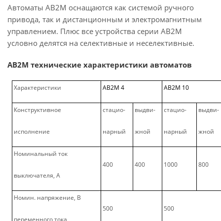
Автоматы АВ2М оснащаются как системой ручного
привода, так и дистанционным и электромагнитным
управлением. Плюс все устройства серии АВ2М
условно делятся на селективные и неселективные.
АВ2М технические характеристики автоматов
Характеристики
АВ2М 4
АВ2М 10
Конструктивное
стацио-
выдви-
стацио-
выдви-
исполнение
нарный
жной
нарный
жной
Номинальный ток
400
400
1000
800
выключателя, А
Номин. напряжение, В
500
500
переменного тока