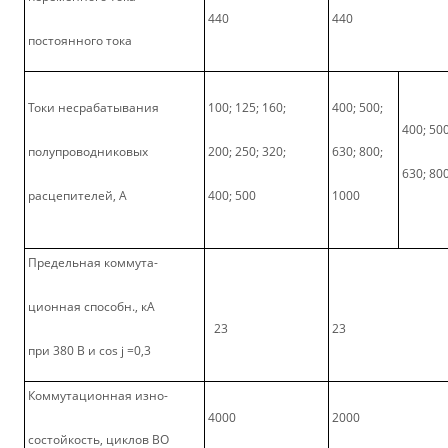
440
440
постоянного тока
Токи несрабатывания
100; 125; 160;
400; 500;
400; 500
полупроводниковых
200; 250; 320;
630; 800;
630; 80
расцепителей, А
400; 500
1000
Предельная коммута-
ционная способн., кА
23
23
при 380 В и cos j =0,3
Коммутационная изно-
4000
2000
состойкость, циклов ВО