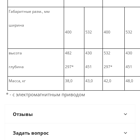
Габаритные разм., мм
ширина
400
532
400
532
высота
482
430
532
430
глубина
297*
451
297*
451
Масса, кг
38,0
43,0
42,0
48,0
* - с электромагнитным приводом
Отзывы
Задать вопрос