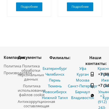
Подробнее
Подробнее
Компания
Документы
Филиалы:
Наши
контакты:
Политика
Политика
Екатеринбург
Уфа
Красн
обработки
Производители
+7 (8
Челябинск
Курган
Ирку
персональных
данных
Пермь
Москва
Иже
+7 (3
Политика
Тюмень
Санкт-Петербург
Ом
использования
Новосибирск
Барнаул
Ульян
файлов cookie
+7
Нижний Тагил
Владивосток
Кур
Антикоррупционная
(912)
составляющая
243-