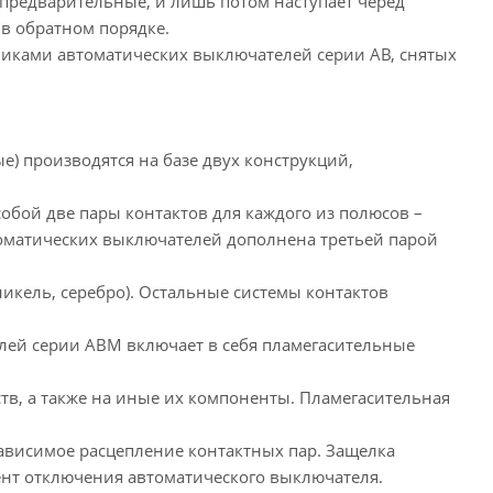
 предварительные, и лишь потом наступает черед
в обратном порядке.
иками автоматических выключателей серии АВ, снятых
) производятся на базе двух конструкций,
обой две пары контактов для каждого из полюсов –
втоматических выключателей дополнена третьей парой
икель, серебро). Остальные системы контактов
лей серии АВМ включает в себя пламегасительные
тв, а также на иные их компоненты. Пламегасительная
ависимое расцепление контактных пар. Защелка
ент отключения автоматического выключателя.