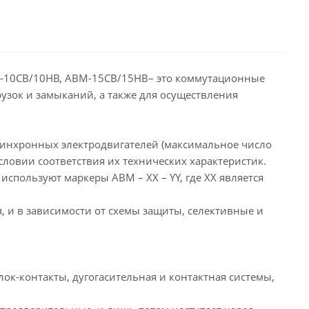
М-10СВ/10НВ, АВМ-15СВ/15НВ– это коммутационные
узок и замыканий, а также для осуществления
синхронных электродвигателей (максимальное число
словии соответствия их технических характеристик.
пользуют маркеры АВМ – ХХ – YY, где ХХ является
и в зависимости от схемы защиты, селективные и
к-контакты, дугогасительная и контактная системы,