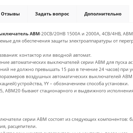
Отзывы
Задать вопрос
Дополнительно
ыключатель АВМ
-20СВ/20НВ 1500А и 2000А, 4СВ/4НВ, АВ
емые для обеспечения защиты электроаппаратуры от перегр
звания: контактор или вводной автомат.
ение автоматических выключателей серии АВМ для пуска а
ий не должно превышать 15 раз в течение 24 часов) при у
поразмеров воздушных автоматических выключателей АВМ ис
цией) устройства, YY – обозначением способа установки.
, АВМ20 бывают стационарного и выдвижного исполнения, 
лючатели серии АВМ состоят из следующих компонентов: бло
ия, расцепители.