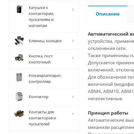
Катушки к
контакторам,
Описание
пускателям и
магнитам
Автоматический в
Клеммы, колодки
устройства, применя
отключения сети.
Также применимы на
Кнопка, пост
кнопочный
Допускается примен
включений, отключен
Командоаппарат,
Для обозначения ти
контроллер
величиной (модифика
АВМ4, АВМ10, АВМ15
Контактор
неселективные.
Контакты для
Принцип работы
контакторов и
Автоматические вык
пускателей
механизм расцеплен