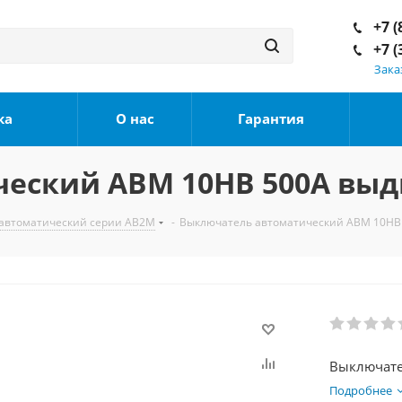
+7 (
+7 (
Зака
ка
О нас
Гарантия
ский АВМ 10НВ 500А выдв.
автоматический серии АВ2М
-
Выключатель автоматический АВМ 10НВ 5
Выключате
Подробнее