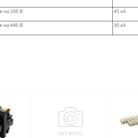
е на 200 В
45 кА
е на 440 В
30 кА