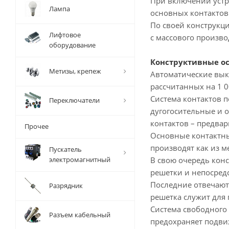
При включении устро
Лампа
основных контактов
По своей конструкц
Лифтовое
с массового производ
оборудование
Конструктивные о
Метизы, крепеж
Автоматические выкл
рассчитанных на 1 0
Система контактов п
Переключатели
дугогосительные и о
контактов – предва
Прочее
Основные контактные
производят как из м
Пускатель
электромагнитный
В свою очередь кон
решетки и непосред
Последние отвечают
Разрядник
решетка служит для
Система свободного
Разъем кабельный
предохраняет подви