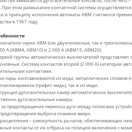
йства замыкаются дугогасительные контакты, после чего –
. При этом размыкание контактной системы осуществляется 
ии и принципу исполнения автоматы АВМ считаются преемн
ства в 1967 году.
собенности
ючатели серии АВМ (как двухполюсные, так и трехполюсные
00 А (АВМ4, АВМ10) и 2 000 А (АВМ15, АВМ20).
ервой группы автоматических выключателей представляет с
сновные. Система контактов второй (2 000 А) категории а
рительными контактами.
 пары изготавливаются из меди, металлических сплавов (н
еталлокерамики (графит-медь), так и из меди.
струкция дугогасительных камер автоматических выключате
ственно дугогасительные камеры.
 за предотвращение переноса дуги между полюсами устройс
 предотвращения выброса пламени вверх.
 расцепления – совокупность рычагов, обеспечивающих нез
жные контакты от их отброса на позицию включения с мом