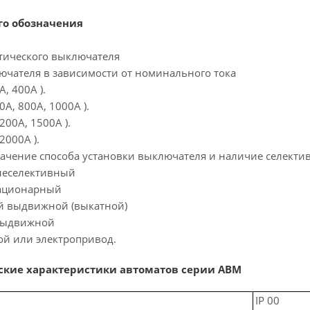
го обозначения
атического выключателя
лючателя в зависимости от номинального тока
А, 400А ).
30А, 800А, 1000А ).
1200А, 1500А ).
 2000А ).
значение способа установки выключателя и наличие селект
 неселективный
стационарный
ый выдвижной (выкатной)
 выдвижной
ой или электропривод.
ские характеристики автоматов серии АВМ
IP 00