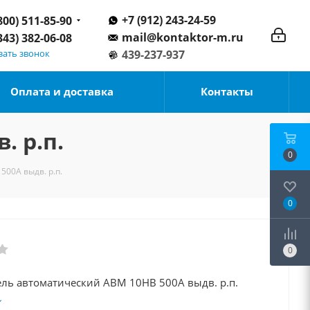
+7 (912) 243-24-59
800) 511-85-90
mail@kontaktor-m.ru
343) 382-06-08
зать звонок
439-237-937
Оплата и доставка
Контакты
 р.п.
0
00А выдв. р.п.
0
0
ль автоматический АВМ 10НВ 500А выдв. р.п.