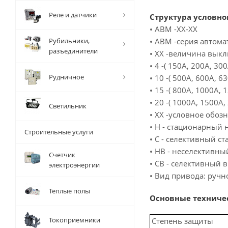
Реле и датчики
Структура условно
• АВМ -ХХ-ХХ
Рубильники,
• АВМ -серия автом
разъединители
• ХХ -величина вык
• 4 -( 150А, 200А, 300
Рудничное
• 10 -( 500А, 600А, 6
• 15 -( 800А, 1000А, 
• 20 -( 1000А, 1500А,
Светильник
• ХХ -условное обо
• Н - стационарный
Строительные услуги
• С - селективный 
• НВ - неселективн
Счетчик
• СВ - селективный
электроэнергии
• Вид привода: ручн
Теплые полы
Основные техниче
Токоприемники
Степень защиты