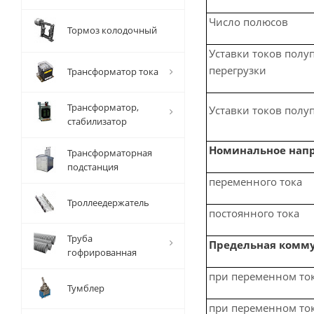
Число полюсов
Тормоз колодочный
Уставки токов полу
перегрузки
Трансформатор тока
Трансформатор,
Уставки токов полу
стабилизатор
Номинальное нап
Трансформаторная
подстанция
переменного тока
Троллеедержатель
постоянного тока
Труба
Предельная комму
гофрированная
при переменном ток
Тумблер
при переменном ток