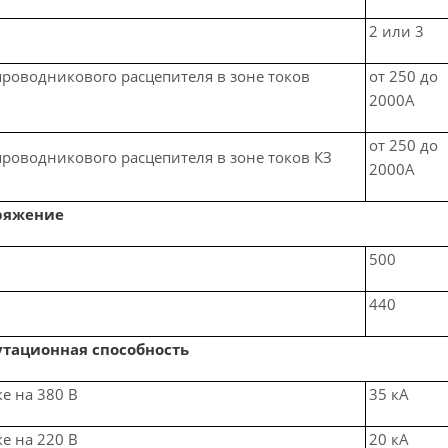
2 или 3
проводникового расцепителя в зоне токов
от 250 до
2000А
от 250 до
проводникового расцепителя в зоне токов КЗ
2000А
ряжение
500
440
тационная способность
е на 380 В
35 кА
е на 220 В
20 кА