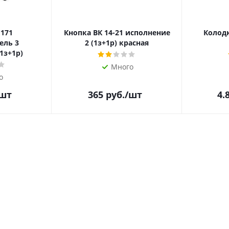
 171
Кнопка ВК 14-21 исполнение
Колодк
ель 3
2 (1з+1р) красная
1з+1р)
Много
о
/шт
365
руб.
/шт
4.