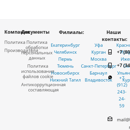
Компания
Документы
Филиалы:
Наши
контакты:
Политика
Политика
Екатеринбург
Уфа
Красн
обработки
Производители
+7 (8
Челябинск
Курган
Ирку
персональных
данных
Пермь
Москва
Иже
+7 (3
Политика
Тюмень
Санкт-Петербург
Ом
использования
Новосибирск
Барнаул
Ульян
файлов cookie
+7
Нижний Тагил
Владивосток
Кур
Антикоррупционная
(912)
составляющая
243-
24-
59
mail@