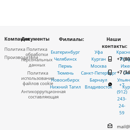
Компания
Документы
Филиалы:
Наши
контакты:
Политика
Политика
Екатеринбург
Уфа
Красн
обработки
Производители
+7 (8
Челябинск
Курган
Ирку
персональных
данных
Пермь
Москва
Иже
+7 (3
Политика
Тюмень
Санкт-Петербург
Ом
использования
Новосибирск
Барнаул
Ульян
файлов cookie
+7
Нижний Тагил
Владивосток
Кур
Антикоррупционная
(912)
составляющая
243-
24-
59
mail@