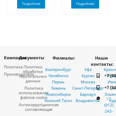
Подробнее
Подробнее
Компания
Документы
Филиалы:
Наши
контакты:
Политика
Политика
Екатеринбург
Уфа
Красн
обработки
Производители
+7 (8
Челябинск
Курган
Ирку
персональных
данных
Пермь
Москва
Иже
+7 (3
Политика
Тюмень
Санкт-Петербург
Ом
использования
Новосибирск
Барнаул
Ульян
файлов cookie
+7
Нижний Тагил
Владивосток
Кур
Антикоррупционная
(912)
составляющая
243-