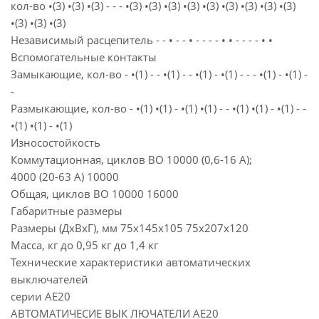
кол-во •(3) •(3) •(3) - - - •(3) •(3) •(3) •(3) •(3) •(3) •(3) •(3) •(3)
•(3) •(3) •(3)
Независимый расцепитель - - • - - • - - - - • • - - - - • •
Вспомогательные контакты
Замыкающие, кол-во - •(1) - - •(1) - - •(1) - •(1) - - - •(1) - •(1) -
-
Размыкающие, кол-во - •(1) •(1) - •(1) •(1) - - •(1) •(1) - •(1) - -
•(1) •(1) - •(1)
Износостойкость
Коммутационная, циклов ВО 10000 (0,6-16 А);
4000 (20-63 А) 10000
Общая, циклов ВО 10000 16000
Габаритные размеры
Размеры (ДхВхГ), мм 75x145x105 75х207х120
Масса, кг до 0,95 кг до 1,4 кг
Технические характеристики автоматических
выключателей
серии АЕ20
АВТОМАТИЧЕСИЕ ВЫК ЛЮЧАТЕЛИ АЕ20