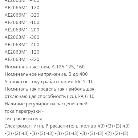
АЕ2066М1 -400
АЕ2066М1 -120
АЕ2066М1 -320
АЕ2063М1 -100
АЕ2063М1 -200
АЕ2063М1 -300
АЕ2063М1 -400
АЕ2063М1 -120
АЕ2063М1 -320
Номинальные токи, А 125 125, 160
Номинальное напряжение, В до 400
Уставка по току срабатывания I/In 5; 10
Номинальная предельная наибольшая
отключающая способность (Icu), kA 6 10
Наличие регулировки расцепителей
тока перегрузки -
Тип расцепителя
Электромагнитный расцепитель, кол-во •(3) •(3) •(3) •(3)
•(2) •(2) •(3) •(3) •(3) •(3) •(3) •(3) •(3) •(3) •(3) •(3) •(2) •(2) •(3)