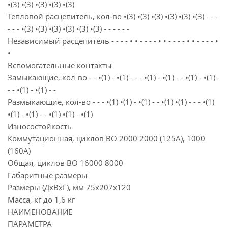
•(3) •(3) •(3) •(3) •(3)
Тепловой расцепитель, кол-во •(3) •(3) •(3) •(3) •(3) •(3) - - -
- - - •(3) •(3) •(3) •(3) •(3) •(3) - - - - - -
Независимый расцепитель - - - - • • - - - - • • - - - - • • - - - - •
•
Вспомогательные контакты
Замыкающие, кол-во - - •(1) - •(1) - - - •(1) - •(1) - - •(1) - •(1) -
- - •(1) - •(1) - -
Размыкающие, кол-во - - - •(1) •(1) - •(1) - - •(1) •(1) - - - •(1)
•(1) - •(1) - - •(1) •(1) - •(1)
Износостойкость
Коммутационная, циклов ВО 2000 2000 (125А), 1000
(160А)
Общая, циклов ВО 16000 8000
Габаритные размеры
Размеры (ДхВхГ), мм 75x207x120
Масса, кг до 1,6 кг
НАИМЕНОВАНИЕ
ПАРАМЕТРА