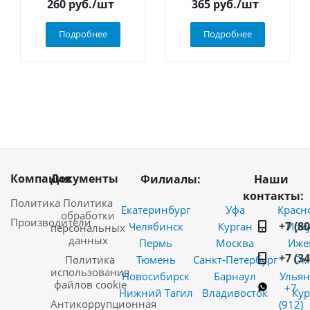
260
руб.
/шт
365
руб.
/шт
Подробнее
Подробнее
Компания
Документы
Филиалы:
Наши
контакты:
Политика
Политика
Екатеринбург
Уфа
Красн
обработки
Производители
+7 (8
Челябинск
Курган
Ирку
персональных
данных
Пермь
Москва
Иже
+7 (3
Политика
Тюмень
Санкт-Петербург
Ом
использования
Новосибирск
Барнаул
Ульян
файлов cookie
+7
Нижний Тагил
Владивосток
Кур
Антикоррупционная
(912)