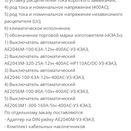
3) уставку расцепителей тока короткого замыкания;
4) род тока и номинальное напряжение (400АС);
5) род тока и номинальное напряжение независимого
расцепителя (Uc);
6) климатическое исполнение;
7) обозначение торговой марки изготовителя («КЭАЗ»).
1) Выключатель автоматический
АЕ2046М-100-63А-12Iн-400АС-У3-КЭАЗ,
2) Выключатель автоматический
АЕ2043М-320-25А-12Iн-400АС-НР110АС/DC-У3-КЭАЗ,
3) Выключатель автоматический
АЕ2046-100-63А-12Iн-400АС-У3-КЭАЗ,
4) Выключатель автоматический
АЕ2056М-100-80А-10Iн-400АС-У3-КЭАЗ,
5) Выключатель автоматический
АЕ2063М1-300-160А-5Iн-400АС-У3-КЭАЗ,
По отдельному заказу поставляются:
- Адаптер на DIN-рейку АЕ2040М-У3-КЭАЗ;
- Комплект кабельных наконечников