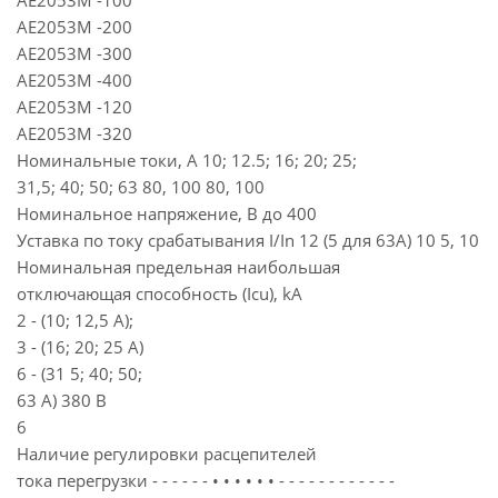
АЕ2053М -100
АЕ2053М -200
АЕ2053М -300
АЕ2053М -400
АЕ2053М -120
АЕ2053М -320
Номинальные токи, А 10; 12.5; 16; 20; 25;
31,5; 40; 50; 63 80, 100 80, 100
Номинальное напряжение, В до 400
Уставка по току срабатывания I/In 12 (5 для 63А) 10 5, 10
Номинальная предельная наибольшая
отключающая способность (Icu), kA
2 - (10; 12,5 А);
3 - (16; 20; 25 А)
6 - (31 5; 40; 50;
63 А) 380 В
6
Наличие регулировки расцепителей
тока перегрузки - - - - - - • • • • • • - - - - - - - - - - - -