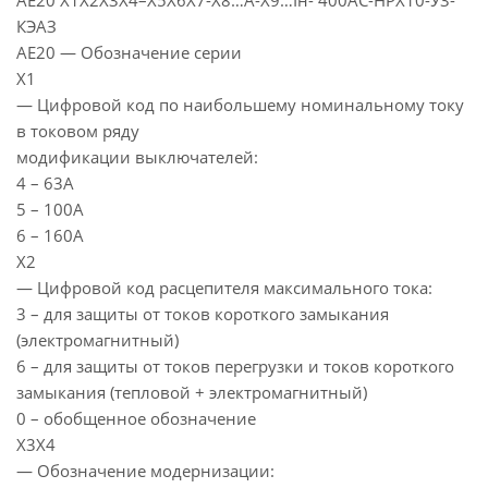
АЕ20 Х1Х2Х3Х4–Х5Х6Х7-Х8…А-Х9…Iн- 400АС-НРХ10-У3-
КЭАЗ
АЕ20 — Обозначение серии
Х1
— Цифровой код по наибольшему номинальному току
в токовом ряду
модификации выключателей:
4 – 63А
5 – 100А
6 – 160А
Х2
— Цифровой код расцепителя максимального тока:
3 – для защиты от токов короткого замыкания
(электромагнитный)
6 – для защиты от токов перегрузки и токов короткого
замыкания (тепловой + электромагнитный)
0 – обобщенное обозначение
Х3Х4
— Обозначение модернизации: