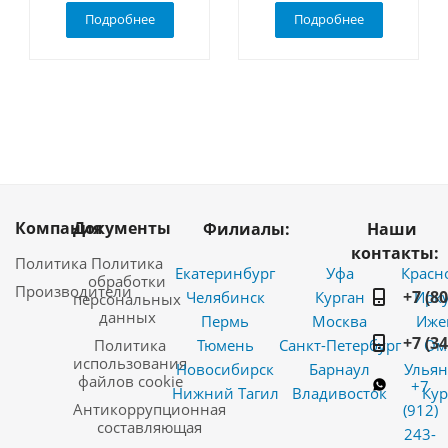
Подробнее
Подробнее
Компания
Документы
Филиалы:
Наши
контакты:
Политика
Политика
Екатеринбург
Уфа
Красн
обработки
Производители
+7 (8
Челябинск
Курган
Ирку
персональных
данных
Пермь
Москва
Иже
+7 (3
Политика
Тюмень
Санкт-Петербург
Ом
использования
Новосибирск
Барнаул
Ульян
файлов cookie
+7
Нижний Тагил
Владивосток
Кур
Антикоррупционная
(912)
составляющая
243-