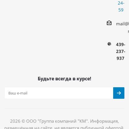
24-
59
mail@
439-
237-
937
Будьте всегда в курсе!
2026 © ООО "Группа компаний "КМ". Информация,
размещённая на сайте, не является публичной офертой.