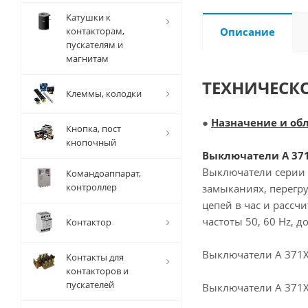
Катушки к
контакторам,
Описание
пускателям и
магнитам
ТЕХНИЧЕСК
Клеммы, колодки
●
Назначение и об
Кнопка, пост
кнопочный
Выключатели А 371Х
Выключатели серии 
Командоаппарат,
контроллер
замыканиях, перегр
цепей в час и расс
частоты 50, 60 Hz, д
Контактор
Выключатели А 371Х 
Контакты для
контакторов и
пускателей
Выключатели А 371X