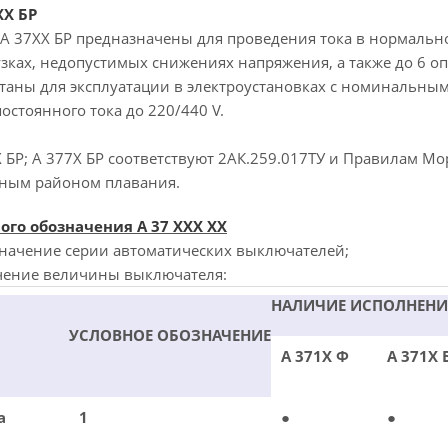
ХХ БР
А 37ХХ БР предназначены для проведения тока в нормальн
узках, недопустимых снижениях напряжения, а также до 6 
читаны для эксплуатации в электроустановках с номинальны
постоянного тока до 220/440 V.
БР; А 377Х БР соответствуют 2АК.259.017ТУ и Правилам Мор
нным районом плавания.
ого обозначения А 37 ХХХ ХХ
значение серии автоматических выключателей;
чение величины выключателя:
НАЛИЧИЕ ИСПОЛНЕНИ
УСЛОВНОЕ ОБОЗНАЧЕНИЕ
А 371Х Ф
А 371Х 
а
1
●
●