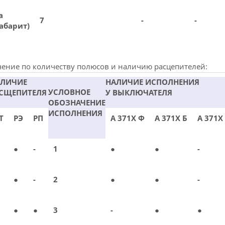
а
7
-
-
абарит)
чение по количеству полюсов и наличию расцепителей:
АЛИЧИЕ
НАЛИЧИЕ ИСПОЛНЕНИЯ
УСЛОВНОЕ
СЩЕПИТЕЛЯ
У ВЫКЛЮЧАТЕЛЯ
ОБОЗНАЧЕНИЕ
ИСПОЛНЕНИЯ
Т
РЭ
РП
А 371Х Ф
А 371Х Б
А 371Х
●
-
1
●
●
-
●
-
2
●
●
-
●
●
3
-
●
●