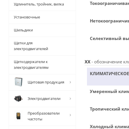
Токоограничив
Удлинитель, тройник, вилка
Установочные
Нетокоогранич
Шильдики
Селективный в
Щетки для
электродвигателей
XX
- обозначение кл
Щеткодержатели к
электродвигателям
КЛИМАТИЧЕСКОЕ
Щитовая продукция
Умеренный кли
Электродвигатели
Тропический кл
Преобразователи
частоты
Холодный клима