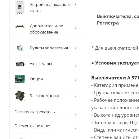
Устройства плавного
пуска
Выключатели, с
Регистра
Дополнительное
оборудование
* Для выключателей 
Пульты управления
●
Условия эксплуа
Аксессуары
Выключатели А 371Х
Опции
- Категория примене
- Группа механичес
Электромагнит
- Рабочее положени
указанной плоскости
Электронагреватель
- Высота над уровне
- Тип атмосферы
II
(п
Элементы питания
- Виды климатичес
- Степень защиты о