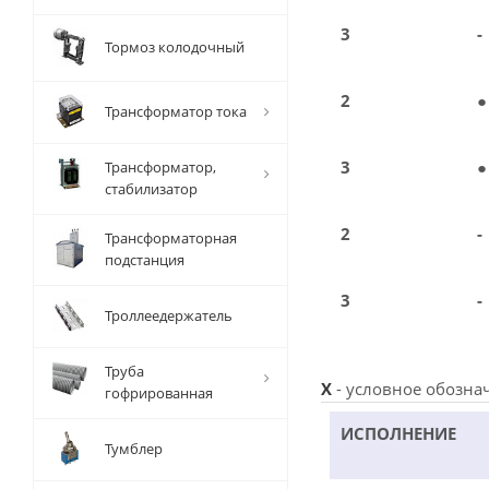
3
-
Тормоз колодочный
2
●
Трансформатор тока
3
●
Трансформатор,
стабилизатор
2
-
Трансформаторная
подстанция
3
-
Троллеедержатель
Труба
X
- условное обозна
гофрированная
ИСПОЛНЕНИЕ
Тумблер