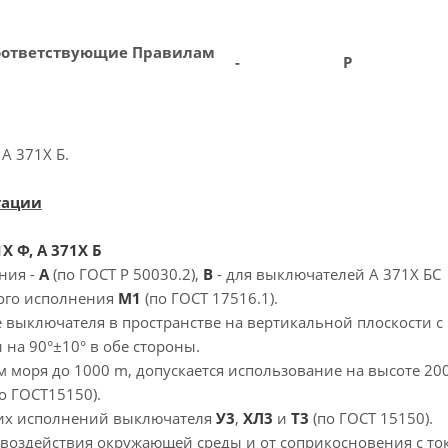
оответствующие Правилам
-
Р
А 371Х Б.
тации
 Ф, А 371Х Б
ния -
А
(по ГОСТ Р 50030.2),
В
- для выключателей А 371Х БС
кого исполнения
М1
(по ГОСТ 17516.1).
е выключателя в пространстве на вертикальной плоскости 
 на 90°±10° в обе стороны.
м моря до 1000 m, допускается использование на высоте 20
о ГОСТ15150).
ких исполнений выключателя
У3
,
ХЛ3
и
Т3
(по ГОСТ 15150).
т воздействия окружающей среды и от соприкосновения с т