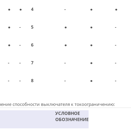
●
●
4
-
●
●
●
-
5
●
●
-
●
-
6
●
●
-
-
-
7
-
●
-
-
-
8
-
●
-
чение способности выключателя к токоограничению:
УСЛОВНОЕ
ОБОЗНАЧЕНИЕ