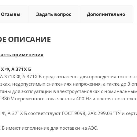
Отзывы
Задать вопрос
Дополнительно
ОЕ ОПИСАНИЕ
ласть применения
 Ф, А 371Х Б
А 371Х Ф, А 371Х Б предназначены для проведения тока в 
узках, недопустимых снижениях напряжения, а также до 3 
читаны для эксплуатации в электроустановках с номинальны
о 380 V переменного тока частоты 400 Hz и постоянного тока 
Ф, А 371Х Б соответствуют ГОСТ 9098, 2АК.299.031ТУ и сер
 Б имеют исполнение для поставки на АЭС.