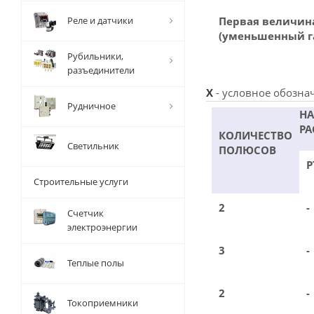
Реле и датчики
Первая величин
(уменьшенный г
Рубильники,
разъединители
X
- условное обозна
Рудничное
Н
РА
КОЛИЧЕСТВО
Светильник
ПОЛЮСОВ
Р
Строительные услуги
2
-
Счетчик
электроэнергии
3
-
Теплые полы
2
-
Токоприемники