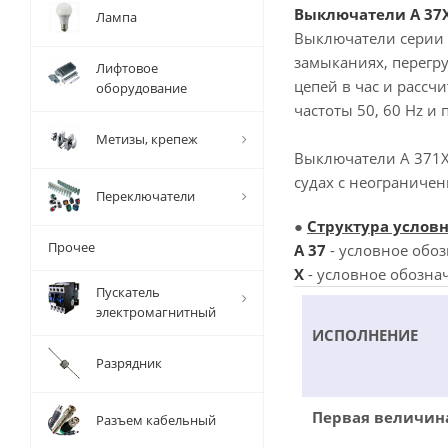
Выключатели А 37
Лампа
Выключатели серии 
замыканиях, перегр
Лифтовое
цепей в час и расс
оборудование
частоты 50, 60 Hz и 
Метизы, крепеж
Выключатели А 371Х 
судах с неограниче
Переключатели
●
Структура условн
Прочее
А 37
- условное обо
X
- условное обозна
Пускатель
электромагнитный
ИСПОЛНЕНИЕ
Разрядник
Первая величин
Разъем кабельный