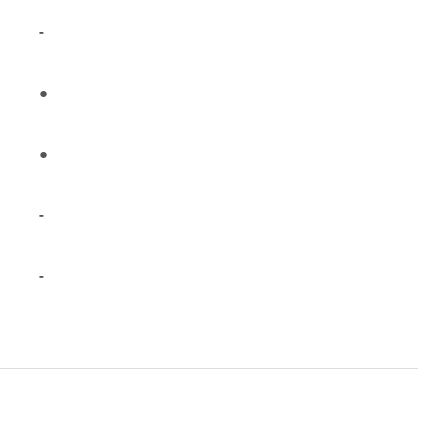
-
●
●
-
-