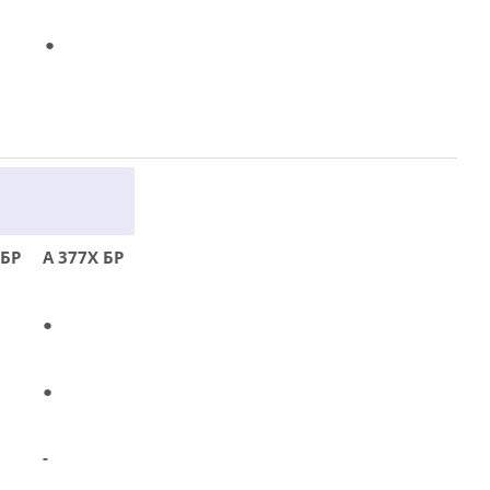
●
 БР
А 377Х БР
●
●
-