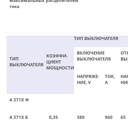
максимальных расцепителей
тока
ТИП ВЫКЛЮЧАТЕЛЯ
ВКЛЮЧЕНИЕ
ОТ
КОЭФФИ-
ТИП
ВЫКЛЮЧАТЕЛЯ
ВЫ
ЦИЕНТ
ВЫКЛЮЧАТЕЛЯ
МОЩНОСТИ
НАПРЯЖЕ-
ТОК,
НА
НИЕ, V
А
НИЕ
А 371Х Ф
А 371Х Б
0,35
380
960
65