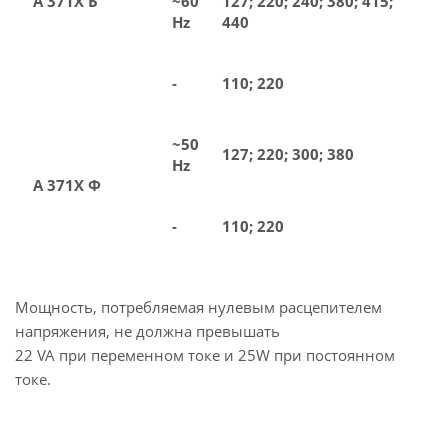
А 371Х Б
~60
127; 220; 240; 380; 415;
Hz
440
-
110; 220
~50
127; 220; 300; 380
Hz
А 371Х Ф
-
110; 220
Мощность, потребляемая нулевым расцепителем
напряжения, не должна превышать
22 VA при переменном токе и 25W при постоянном
токе.