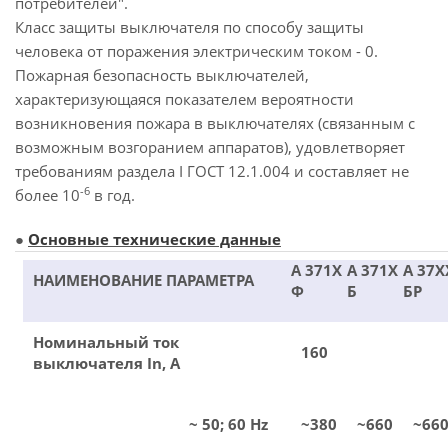
потребителей".
Класс защиты выключателя по способу защиты
человека от поражения электрическим током - 0.
Пожарная безопасность выключателей,
характеризующаяся показателем вероятности
возникновения пожара в выключателях (связанным с
возможным возгоранием аппаратов), удовлетворяет
требованиям раздела I ГОСТ 12.1.004 и составляет не
-6
более 10
в год.
●
Основные технические данные
А 371Х
А 371Х
А 37Х
НАИМЕНОВАНИЕ ПАРАМЕТРА
Ф
Б
БР
Номинальный ток
160
выключателя In, A
~ 50; 60 Hz
~380
~660
~66