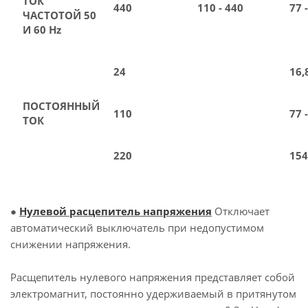
ТОК
440
110 - 440
77 
ЧАСТОТОЙ 50
И 60 Hz
24
16,
ПОСТОЯННЫЙ
110
77 
ТОК
220
154
●
Нулевой расцепитель напряжения
Отключает
автоматический выключатель при недопустимом
снижении напряжения.
Расщепитель нулевого напряжения представляет собой
электромагнит, постоянно удерживаемый в притянутом