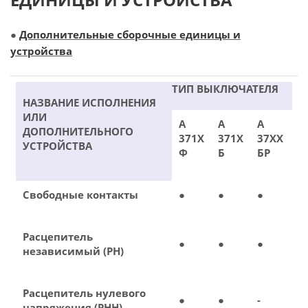
●
Дополнительные сборочные единицы и
устройства
ТИП ВЫКЛЮЧАТЕЛЯ
НАЗВАНИЕ ИСПОЛНЕНИЯ
ИЛИ
А
А
А
ДОПОЛНИТЕЛЬНОГО
371Х
371Х
37ХХ
УСТРОЙСТВА
Ф
Б
БР
Свободные контакты
●
●
●
Расцепитель
●
●
●
независимый (РН)
Расцепитель нулевого
●
●
-
напряжения (РНН)