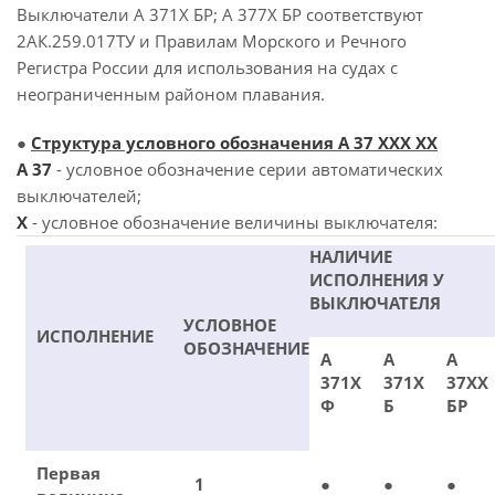
Выключатели А 371Х БР; А 377Х БР соответствуют
2АК.259.017ТУ и Правилам Морского и Речного
Регистра России для использования на судах с
неограниченным районом плавания.
●
Структура условного обозначения А 37 ХХХ ХХ
А 37
- условное обозначение серии автоматических
выключателей;
X
- условное обозначение величины выключателя:
НАЛИЧИЕ
ИСПОЛНЕНИЯ У
ВЫКЛЮЧАТЕЛЯ
УСЛОВНОЕ
ИСПОЛНЕНИЕ
ОБОЗНАЧЕНИЕ
А
А
А
371Х
371Х
37ХХ
Ф
Б
БР
Первая
1
●
●
●