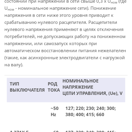
состоянии при напряжении в сети свыше 0,3 х U
(где
ном
U
- номинальное напряжение сети). Понижение
ном
напряжения в сети ниже этого уровня приводит к
срабатыванию нулевого расцепителя. Расщепители
нулевого напряжения применяют в целях отключения
потребителей, не допускающих работу на пониженном
напряжении, или самозапуск которых при
автоматическом восстановлении питания нежелателен
(такие, как асинхронные электродвигатели с нагрузкой
на валу).
НОМИНАЛЬНОЕ
ТИП
РОД
НАПРЯЖЕНИЕ
ВЫКЛЮЧАТЕЛЯ
ТОКА
ЦЕПИ УПРАВЛЕНИЯ, (Ue), V
~50
127; 220; 230; 240; 300;
Hz
380; 400; 415; 660