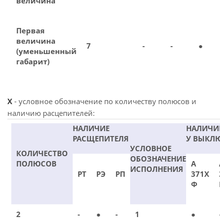
величина
Первая
величина
7
-
-
●
(уменьшенный
габарит)
X
- условное обозначение по количеству полюсов и
наличию расцепителей:
НАЛИЧИЕ
НАЛИЧИ
РАСЩЕПИТЕЛЯ
У ВЫКЛ
УСЛОВНОЕ
КОЛИЧЕСТВО
ОБОЗНАЧЕНИЕ
ПОЛЮСОВ
А
ИСПОЛНЕНИЯ
РТ
РЭ
РП
371Х
Ф
2
-
●
-
1
●