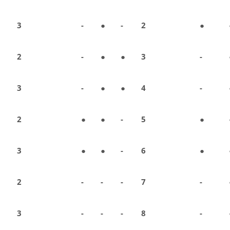
3
-
●
-
2
●
2
-
●
●
3
-
3
-
●
●
4
-
2
●
●
-
5
●
3
●
●
-
6
●
2
-
-
-
7
-
3
-
-
-
8
-