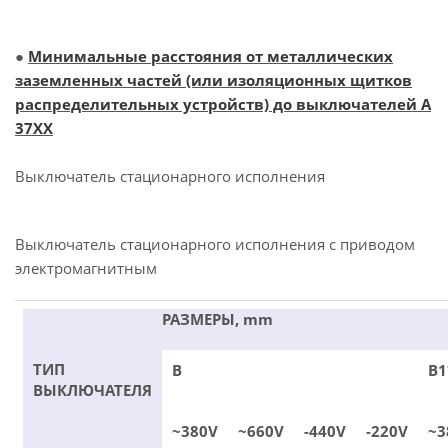
●
Минимальные расстояния от металлических
заземленных частей (или изоляционных щитков
распределительных устройств) до выключателей А
37ХХ
Выключатель стационарного исполнения
Выключатель стационарного исполнения с приводом
электромагнитным
РАЗМЕРЫ, mm
ТИП
В
В1
ВЫКЛЮЧАТЕЛЯ
~380V
~660V
-440V
-220V
~3