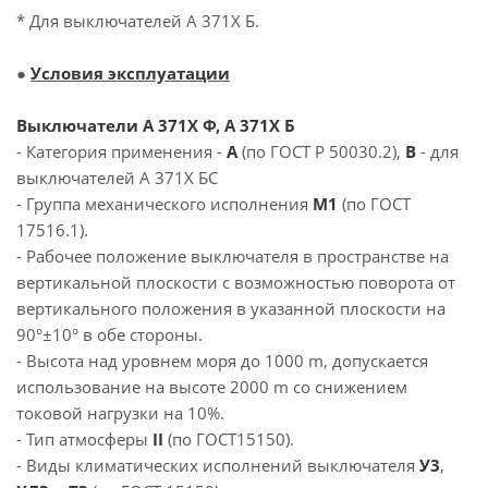
* Для выключателей А 371Х Б.
●
Условия эксплуатации
Выключатели А 371Х Ф, А 371Х Б
- Категория применения -
А
(по ГОСТ Р 50030.2),
В
- для
выключателей А 371Х БС
- Группа механического исполнения
М1
(по ГОСТ
17516.1).
- Рабочее положение выключателя в пространстве на
вертикальной плоскости с возможностью поворота от
вертикального положения в указанной плоскости на
90°±10° в обе стороны.
- Высота над уровнем моря до 1000 m, допускается
использование на высоте 2000 m со снижением
токовой нагрузки на 10%.
- Тип атмосферы
II
(по ГОСТ15150).
- Виды климатических исполнений выключателя
У3
,