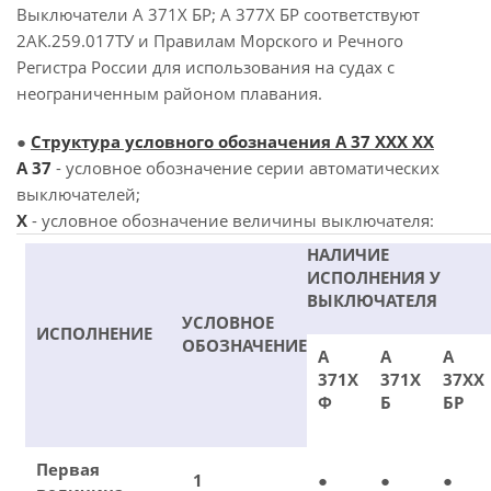
Выключатели А 371Х БР; А 377Х БР соответствуют
2АК.259.017ТУ и Правилам Морского и Речного
Регистра России для использования на судах с
неограниченным районом плавания.
●
Структура условного обозначения А 37 ХХХ ХХ
А 37
- условное обозначение серии автоматических
выключателей;
X
- условное обозначение величины выключателя:
НАЛИЧИЕ
ИСПОЛНЕНИЯ У
ВЫКЛЮЧАТЕЛЯ
УСЛОВНОЕ
ИСПОЛНЕНИЕ
ОБОЗНАЧЕНИЕ
А
А
А
371Х
371Х
37ХХ
Ф
Б
БР
Первая
1
●
●
●