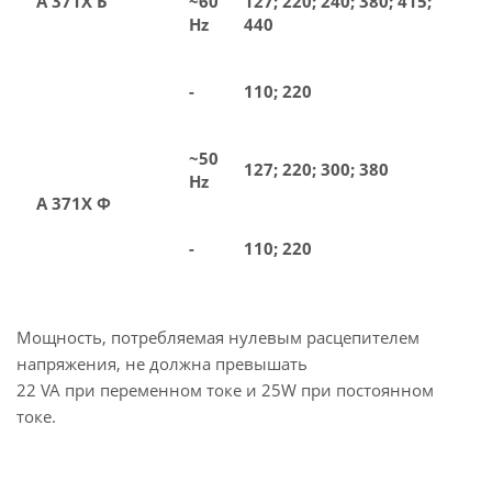
А 371Х Б
~60
127; 220; 240; 380; 415;
Hz
440
-
110; 220
~50
127; 220; 300; 380
Hz
А 371Х Ф
-
110; 220
Мощность, потребляемая нулевым расцепителем
напряжения, не должна превышать
22 VA при переменном токе и 25W при постоянном
токе.