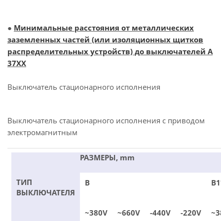
●
Минимальные расстояния от металлических
заземленных частей (или изоляционных щитков
распределительных устройств) до выключателей А
37ХХ
Выключатель стационарного исполнения
Выключатель стационарного исполнения с приводом
электромагнитным
РАЗМЕРЫ, mm
ТИП
В
В1
ВЫКЛЮЧАТЕЛЯ
~380V
~660V
-440V
-220V
~3