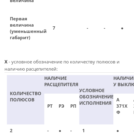
величина
Первая
величина
7
-
-
●
(уменьшенный
габарит)
X
- условное обозначение по количеству полюсов и
наличию расцепителей:
НАЛИЧИЕ
НАЛИЧИ
РАСЩЕПИТЕЛЯ
У ВЫКЛ
УСЛОВНОЕ
КОЛИЧЕСТВО
ОБОЗНАЧЕНИЕ
ПОЛЮСОВ
А
ИСПОЛНЕНИЯ
РТ
РЭ
РП
371Х
Ф
2
-
●
-
1
●