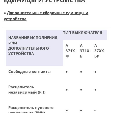
●
Дополнительные сборочные единицы и
устройства
ТИП ВЫКЛЮЧАТЕЛЯ
НАЗВАНИЕ ИСПОЛНЕНИЯ
ИЛИ
А
А
А
ДОПОЛНИТЕЛЬНОГО
371Х
371Х
37ХХ
УСТРОЙСТВА
Ф
Б
БР
Свободные контакты
●
●
●
Расцепитель
●
●
●
независимый (РН)
Расцепитель нулевого
●
●
-
напряжения (РНН)