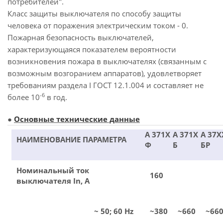
потребителей".
Класс защиты выключателя по способу защиты
человека от поражения электрическим током - 0.
Пожарная безопасность выключателей,
характеризующаяся показателем вероятности
возникновения пожара в выключателях (связанным с
возможным возгоранием аппаратов), удовлетворяет
требованиям раздела I ГОСТ 12.1.004 и составляет не
-6
более 10
в год.
●
Основные технические данные
А 371Х
А 371Х
А 37Х
НАИМЕНОВАНИЕ ПАРАМЕТРА
Ф
Б
БР
Номинальный ток
160
выключателя In, A
~ 50; 60 Hz
~380
~660
~66