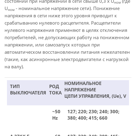
состоянии при напряжении в сети свыше 0,3 х U
(где
ном
U
- номинальное напряжение сети). Понижение
ном
напряжения в сети ниже этого уровня приводит к
срабатыванию нулевого расцепителя. Расщепители
нулевого напряжения применяют в целях отключения
потребителей, не допускающих работу на пониженном
напряжении, или самозапуск которых при
автоматическом восстановлении питания нежелателен
(такие, как асинхронные электродвигатели с нагрузкой
на валу).
НОМИНАЛЬНОЕ
ТИП
РОД
НАПРЯЖЕНИЕ
ВЫКЛЮЧАТЕЛЯ
ТОКА
ЦЕПИ УПРАВЛЕНИЯ, (Ue), V
~50
127; 220; 230; 240; 300;
Hz
380; 400; 415; 660