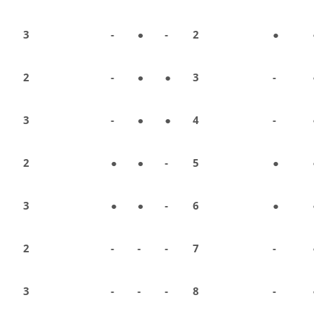
3
-
●
-
2
●
2
-
●
●
3
-
3
-
●
●
4
-
2
●
●
-
5
●
3
●
●
-
6
●
2
-
-
-
7
-
3
-
-
-
8
-