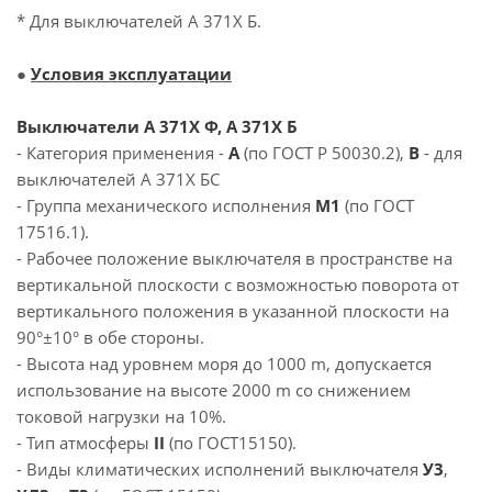
* Для выключателей А 371Х Б.
●
Условия эксплуатации
Выключатели А 371Х Ф, А 371Х Б
- Категория применения -
А
(по ГОСТ Р 50030.2),
В
- для
выключателей А 371Х БС
- Группа механического исполнения
М1
(по ГОСТ
17516.1).
- Рабочее положение выключателя в пространстве на
вертикальной плоскости с возможностью поворота от
вертикального положения в указанной плоскости на
90°±10° в обе стороны.
- Высота над уровнем моря до 1000 m, допускается
использование на высоте 2000 m со снижением
токовой нагрузки на 10%.
- Тип атмосферы
II
(по ГОСТ15150).
- Виды климатических исполнений выключателя
У3
,