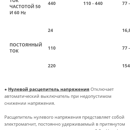
ТОК
440
110 - 440
77 
ЧАСТОТОЙ 50
И 60 Hz
24
16,
ПОСТОЯННЫЙ
110
77 
ТОК
220
154
●
Нулевой расцепитель напряжения
Отключает
автоматический выключатель при недопустимом
снижении напряжения.
Расщепитель нулевого напряжения представляет собой
электромагнит, постоянно удерживаемый в притянутом