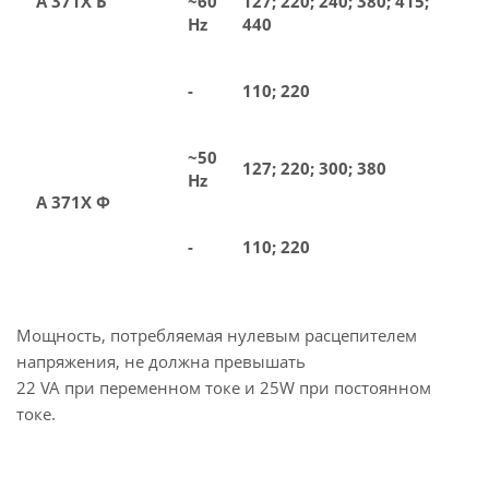
А 371Х Б
~60
127; 220; 240; 380; 415;
Hz
440
-
110; 220
~50
127; 220; 300; 380
Hz
А 371Х Ф
-
110; 220
Мощность, потребляемая нулевым расцепителем
напряжения, не должна превышать
22 VA при переменном токе и 25W при постоянном
токе.