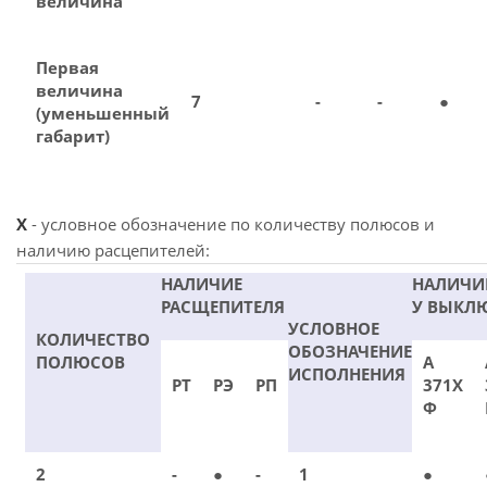
величина
Первая
величина
7
-
-
●
(уменьшенный
габарит)
X
- условное обозначение по количеству полюсов и
наличию расцепителей:
НАЛИЧИЕ
НАЛИЧИ
РАСЩЕПИТЕЛЯ
У ВЫКЛ
УСЛОВНОЕ
КОЛИЧЕСТВО
ОБОЗНАЧЕНИЕ
ПОЛЮСОВ
А
ИСПОЛНЕНИЯ
РТ
РЭ
РП
371Х
Ф
2
-
●
-
1
●