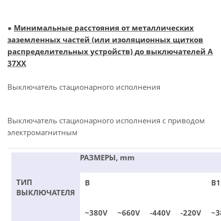
●
Минимальные расстояния от металлических
заземленных частей (или изоляционных щитков
распределительных устройств) до выключателей А
37ХХ
Выключатель стационарного исполнения
Выключатель стационарного исполнения с приводом
электромагнитным
РАЗМЕРЫ, mm
ТИП
В
В1
ВЫКЛЮЧАТЕЛЯ
~380V
~660V
-440V
-220V
~3