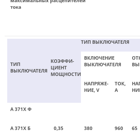
максимальных расцепителей
тока
ТИП ВЫКЛЮЧАТЕЛЯ
ВКЛЮЧЕНИЕ
ОТ
КОЭФФИ-
ТИП
ВЫКЛЮЧАТЕЛЯ
ВЫ
ЦИЕНТ
ВЫКЛЮЧАТЕЛЯ
МОЩНОСТИ
НАПРЯЖЕ-
ТОК,
НА
НИЕ, V
А
НИЕ
А 371Х Ф
А 371Х Б
0,35
380
960
65