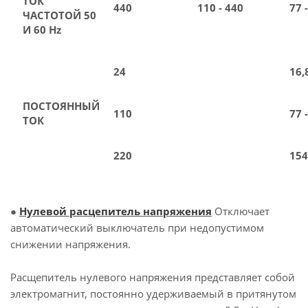
ТОК
440
110 - 440
77 
ЧАСТОТОЙ 50
И 60 Hz
24
16,
ПОСТОЯННЫЙ
110
77 
ТОК
220
154
●
Нулевой расцепитель напряжения
Отключает
автоматический выключатель при недопустимом
снижении напряжения.
Расщепитель нулевого напряжения представляет собой
электромагнит, постоянно удерживаемый в притянутом