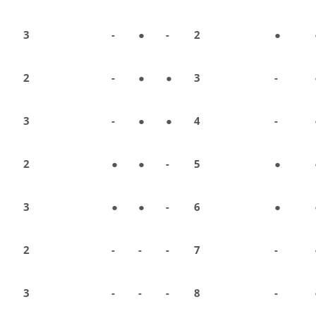
3
-
●
-
2
●
2
-
●
●
3
-
3
-
●
●
4
-
2
●
●
-
5
●
3
●
●
-
6
●
2
-
-
-
7
-
3
-
-
-
8
-