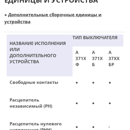
●
Дополнительные сборочные единицы и
устройства
ТИП ВЫКЛЮЧАТЕЛЯ
НАЗВАНИЕ ИСПОЛНЕНИЯ
ИЛИ
А
А
А
ДОПОЛНИТЕЛЬНОГО
371Х
371Х
37ХХ
УСТРОЙСТВА
Ф
Б
БР
Свободные контакты
●
●
●
Расцепитель
●
●
●
независимый (РН)
Расцепитель нулевого
●
●
-
напряжения (РНН)