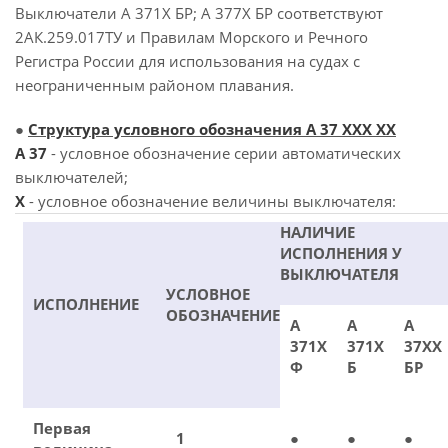
Выключатели А 371Х БР; А 377Х БР соответствуют
2АК.259.017ТУ и Правилам Морского и Речного
Регистра России для использования на судах с
неограниченным районом плавания.
●
Структура условного обозначения А 37 ХХХ ХХ
А 37
- условное обозначение серии автоматических
выключателей;
X
- условное обозначение величины выключателя:
НАЛИЧИЕ
ИСПОЛНЕНИЯ У
ВЫКЛЮЧАТЕЛЯ
УСЛОВНОЕ
ИСПОЛНЕНИЕ
ОБОЗНАЧЕНИЕ
А
А
А
371Х
371Х
37ХХ
Ф
Б
БР
Первая
1
●
●
●