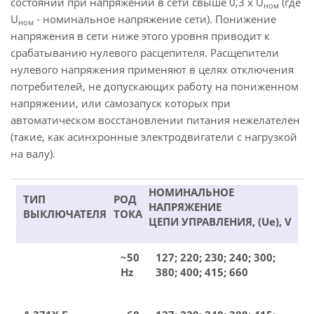
состоянии при напряжении в сети свыше 0,3 х U
(где
ном
U
- номинальное напряжение сети). Понижение
ном
напряжения в сети ниже этого уровня приводит к
срабатыванию нулевого расцепителя. Расщепители
нулевого напряжения применяют в целях отключения
потребителей, не допускающих работу на пониженном
напряжении, или самозапуск которых при
автоматическом восстановлении питания нежелателен
(такие, как асинхронные электродвигатели с нагрузкой
на валу).
НОМИНАЛЬНОЕ
ТИП
РОД
НАПРЯЖЕНИЕ
ВЫКЛЮЧАТЕЛЯ
ТОКА
ЦЕПИ УПРАВЛЕНИЯ, (Ue), V
~50
127; 220; 230; 240; 300;
Hz
380; 400; 415; 660