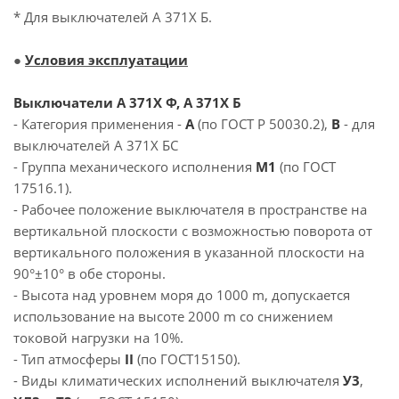
* Для выключателей А 371Х Б.
●
Условия эксплуатации
Выключатели А 371Х Ф, А 371Х Б
- Категория применения -
А
(по ГОСТ Р 50030.2),
В
- для
выключателей А 371Х БС
- Группа механического исполнения
М1
(по ГОСТ
17516.1).
- Рабочее положение выключателя в пространстве на
вертикальной плоскости с возможностью поворота от
вертикального положения в указанной плоскости на
90°±10° в обе стороны.
- Высота над уровнем моря до 1000 m, допускается
использование на высоте 2000 m со снижением
токовой нагрузки на 10%.
- Тип атмосферы
II
(по ГОСТ15150).
- Виды климатических исполнений выключателя
У3
,