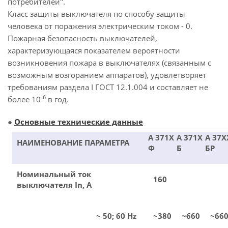
потребителей".
Класс защиты выключателя по способу защиты
человека от поражения электрическим током - 0.
Пожарная безопасность выключателей,
характеризующаяся показателем вероятности
возникновения пожара в выключателях (связанным с
возможным возгоранием аппаратов), удовлетворяет
требованиям раздела I ГОСТ 12.1.004 и составляет не
-6
более 10
в год.
●
Основные технические данные
А 371Х
А 371Х
А 37Х
НАИМЕНОВАНИЕ ПАРАМЕТРА
Ф
Б
БР
Номинальный ток
160
выключателя In, A
~ 50; 60 Hz
~380
~660
~66