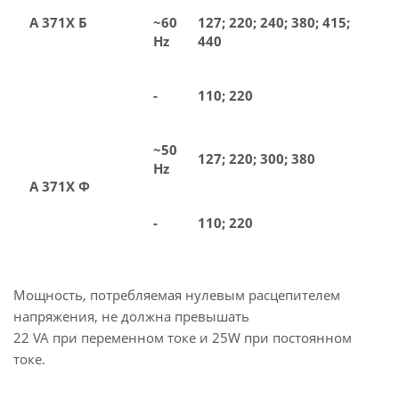
А 371Х Б
~60
127; 220; 240; 380; 415;
Hz
440
-
110; 220
~50
127; 220; 300; 380
Hz
А 371Х Ф
-
110; 220
Мощность, потребляемая нулевым расцепителем
напряжения, не должна превышать
22 VA при переменном токе и 25W при постоянном
токе.