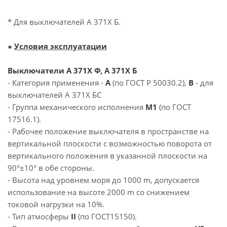
* Для выключателей А 371Х Б.
●
Условия эксплуатации
Выключатели А 371Х Ф, А 371Х Б
- Категория применения -
А
(по ГОСТ Р 50030.2),
В
- для
выключателей А 371Х БС
- Группа механического исполнения
М1
(по ГОСТ
17516.1).
- Рабочее положение выключателя в пространстве на
вертикальной плоскости с возможностью поворота от
вертикального положения в указанной плоскости на
90°±10° в обе стороны.
- Высота над уровнем моря до 1000 m, допускается
использование на высоте 2000 m со снижением
токовой нагрузки на 10%.
- Тип атмосферы
II
(по ГОСТ15150).