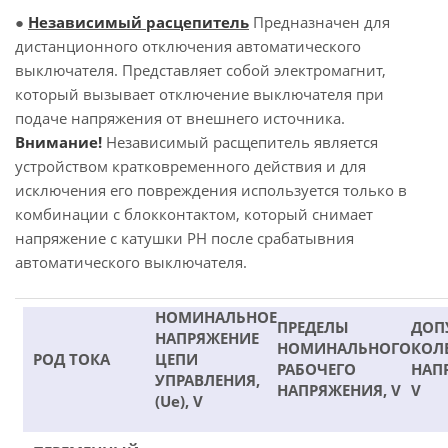
●
Независимый расцепитель
Предназначен для
дистанционного отключения автоматического
выключателя. Представляет собой электромагнит,
который вызывает отключение выключателя при
подаче напряжения от внешнего источника.
Внимание!
Независимый расщепитель является
устройством кратковременного действия и для
исключения его повреждения используется только в
комбинации с блокконтактом, который снимает
напряжение с катушки РН после срабатывния
автоматического выключателя.
НОМИНАЛЬНОЕ
ПРЕДЕЛЫ
ДОП
НАПРЯЖЕНИЕ
НОМИНАЛЬНОГО
КОЛ
РОД ТОКА
ЦЕПИ
РАБОЧЕГО
НАП
УПРАВЛЕНИЯ,
НАПРЯЖЕНИЯ, V
V
(Ue), V