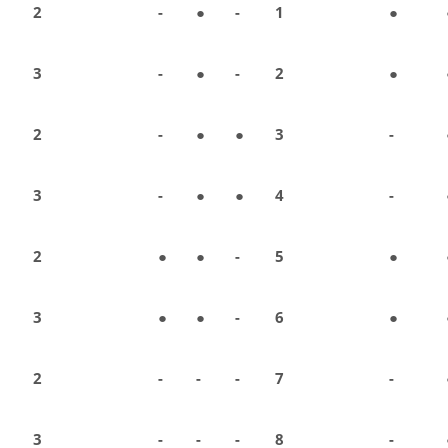
2
-
●
-
1
●
3
-
●
-
2
●
2
-
●
●
3
-
3
-
●
●
4
-
2
●
●
-
5
●
3
●
●
-
6
●
2
-
-
-
7
-
3
-
-
-
8
-