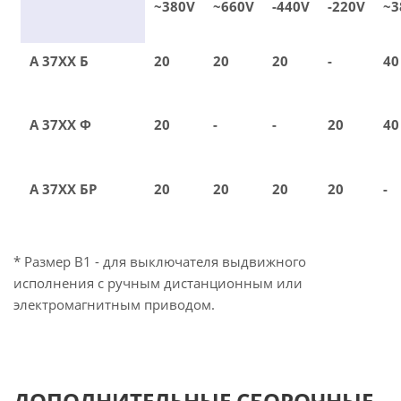
~380V
~660V
-440V
-220V
~3
А 37ХХ Б
20
20
20
-
40
А 37ХХ Ф
20
-
-
20
40
А 37ХХ БР
20
20
20
20
-
* Размер В1 - для выключателя выдвижного
исполнения с ручным дистанционным или
электромагнитным приводом.
ДОПОЛНИТЕЛЬНЫЕ СБОРОЧНЫЕ