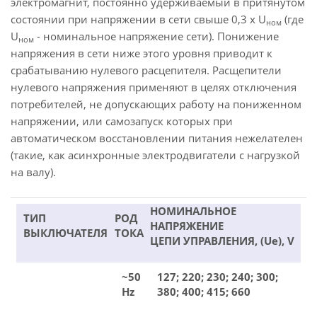
электромагнит, постоянно удерживаемый в притянутом
состоянии при напряжении в сети свыше 0,3 х U
(где
ном
U
- номинальное напряжение сети). Понижение
ном
напряжения в сети ниже этого уровня приводит к
срабатыванию нулевого расцепителя. Расщепители
нулевого напряжения применяют в целях отключения
потребителей, не допускающих работу на пониженном
напряжении, или самозапуск которых при
автоматическом восстановлении питания нежелателен
(такие, как асинхронные электродвигатели с нагрузкой
на валу).
НОМИНАЛЬНОЕ
ТИП
РОД
НАПРЯЖЕНИЕ
ВЫКЛЮЧАТЕЛЯ
ТОКА
ЦЕПИ УПРАВЛЕНИЯ, (Ue), V
~50
127; 220; 230; 240; 300;
Hz
380; 400; 415; 660