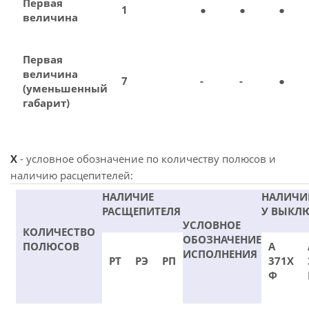
Первая
1
●
●
●
величина
Первая
величина
7
-
-
●
(уменьшенный
габарит)
X
- условное обозначение по количеству полюсов и
наличию расцепителей:
НАЛИЧИЕ
НАЛИЧИ
РАСЩЕПИТЕЛЯ
У ВЫКЛ
УСЛОВНОЕ
КОЛИЧЕСТВО
ОБОЗНАЧЕНИЕ
ПОЛЮСОВ
А
ИСПОЛНЕНИЯ
РТ
РЭ
РП
371Х
Ф