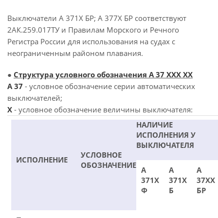
Выключатели А 371Х БР; А 377Х БР соответствуют
2АК.259.017ТУ и Правилам Морского и Речного
Регистра России для использования на судах с
неограниченным районом плавания.
●
Структура условного обозначения А 37 ХХХ ХХ
А 37
- условное обозначение серии автоматических
выключателей;
X
- условное обозначение величины выключателя:
НАЛИЧИЕ
ИСПОЛНЕНИЯ У
ВЫКЛЮЧАТЕЛЯ
УСЛОВНОЕ
ИСПОЛНЕНИЕ
ОБОЗНАЧЕНИЕ
А
А
А
371Х
371Х
37ХХ
Ф
Б
БР