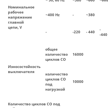
~ 50; 60 Hz
~380
~660
~66
Номинальное
рабочее
~400 Hz
-
~380
напряжение
главной
цепи, V
-
-
-220
- 440
-440
общее
количество
16000
циклов СО
Износостойкость
выключателя
количество
циклов СО
10000
под
нагрузкой
Количество циклов СО под