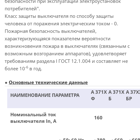
безопасности при эксплуатации электроустановок
потребителей".
Класс защиты выключателя по способу защиты
человека от поражения электрическим током - 0.
Пожарная безопасность выключателей,
характеризующаяся показателем вероятности
возникновения пожара в выключателях (связанным с
возможным возгоранием аппаратов), удовлетворяет
требованиям раздела I ГОСТ 12.1.004 и составляет не
-6
более 10
в год.
●
Основные технические данные
А 371Х
А 371Х
А 37Х
НАИМЕНОВАНИЕ ПАРАМЕТРА
Ф
Б
БР
Номинальный ток
160
выключателя In, A