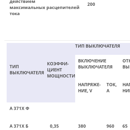
действием
200
максимальных расцепителей
тока
ТИП ВЫКЛЮЧАТЕЛЯ
ВКЛЮЧЕНИЕ
ОТ
КОЭФФИ-
ТИП
ВЫКЛЮЧАТЕЛЯ
ВЫ
ЦИЕНТ
ВЫКЛЮЧАТЕЛЯ
МОЩНОСТИ
НАПРЯЖЕ-
ТОК,
НА
НИЕ, V
А
НИЕ
А 371Х Ф
А 371Х Б
0,35
380
960
65