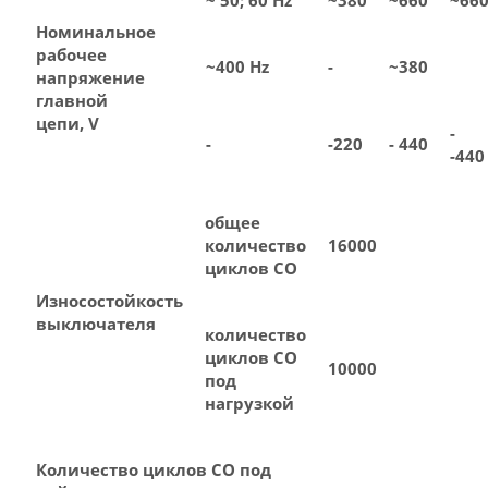
~ 50; 60 Hz
~380
~660
~66
Номинальное
рабочее
~400 Hz
-
~380
напряжение
главной
цепи, V
-
-
-220
- 440
-440
общее
количество
16000
циклов СО
Износостойкость
выключателя
количество
циклов СО
10000
под
нагрузкой
Количество циклов СО под