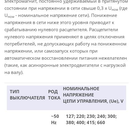
электромагнит, постоянно удерживаемый в притянутом
состоянии при напряжении в сети свыше 0,3 х U
(где
ном
U
- номинальное напряжение сети). Понижение
ном
напряжения в сети ниже этого уровня приводит к
срабатыванию нулевого расцепителя. Расщепители
нулевого напряжения применяют в целях отключения
потребителей, не допускающих работу на пониженном
напряжении, или самозапуск которых при
автоматическом восстановлении питания нежелателен
(такие, как асинхронные электродвигатели с нагрузкой
на валу).
НОМИНАЛЬНОЕ
ТИП
РОД
НАПРЯЖЕНИЕ
ВЫКЛЮЧАТЕЛЯ
ТОКА
ЦЕПИ УПРАВЛЕНИЯ, (Ue), V
~50
127; 220; 230; 240; 300;
Hz
380; 400; 415; 660