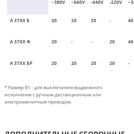
~380V
~660V
-440V
-220V
~3
А 37ХХ Б
20
20
20
-
40
А 37ХХ Ф
20
-
-
20
40
А 37ХХ БР
20
20
20
20
-
* Размер В1 - для выключателя выдвижного
исполнения с ручным дистанционным или
электромагнитным приводом.
ДОПОЛНИТЕЛЬНЫЕ СБОРОЧНЫЕ