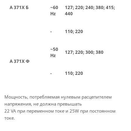
А 371Х Б
~60
127; 220; 240; 380; 415;
Hz
440
-
110; 220
~50
127; 220; 300; 380
Hz
А 371Х Ф
-
110; 220
Мощность, потребляемая нулевым расцепителем
напряжения, не должна превышать
22 VA при переменном токе и 25W при постоянном
токе.