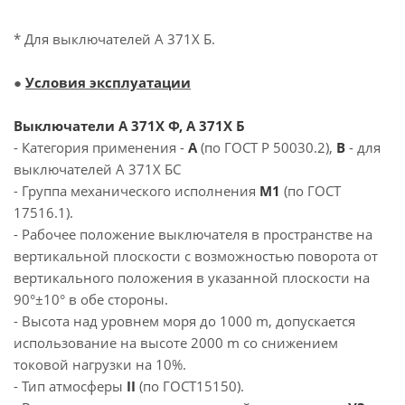
* Для выключателей А 371Х Б.
●
Условия эксплуатации
Выключатели А 371Х Ф, А 371Х Б
- Категория применения -
А
(по ГОСТ Р 50030.2),
В
- для
выключателей А 371Х БС
- Группа механического исполнения
М1
(по ГОСТ
17516.1).
- Рабочее положение выключателя в пространстве на
вертикальной плоскости с возможностью поворота от
вертикального положения в указанной плоскости на
90°±10° в обе стороны.
- Высота над уровнем моря до 1000 m, допускается
использование на высоте 2000 m со снижением
токовой нагрузки на 10%.
- Тип атмосферы
II
(по ГОСТ15150).