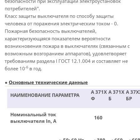
безопасности при эксплуатации электроустановок
потребителей".
Класс защиты выключателя по способу защиты
человека от поражения электрическим током - 0.
Пожарная безопасность выключателей,
характеризующаяся показателем вероятности
возникновения пожара в выключателях (связанным с
возможным возгоранием аппаратов), удовлетворяет
требованиям раздела I ГОСТ 12.1.004 и составляет не
-6
более 10
в год.
●
Основные технические данные
А 371Х
А 371Х
А 37Х
НАИМЕНОВАНИЕ ПАРАМЕТРА
Ф
Б
БР
Номинальный ток
160
выключателя In, A