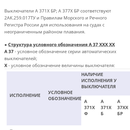
Выключатели А 371Х БР; А 377Х БР соответствуют
2АК.259.017ТУ и Правилам Морского и Речного
Регистра России для использования на судах с
неограниченным районом плавания.
●
Структура условного обозначения А 37 ХХХ ХХ
А 37
- условное обозначение серии автоматических
выключателей;
X
- условное обозначение величины выключателя:
НАЛИЧИЕ
ИСПОЛНЕНИЯ У
ВЫКЛЮЧАТЕЛЯ
УСЛОВНОЕ
ИСПОЛНЕНИЕ
ОБОЗНАЧЕНИЕ
А
А
А
371Х
371Х
37ХХ
Ф
Б
БР