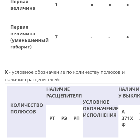
Первая
1
●
●
●
величина
Первая
величина
7
-
-
●
(уменьшенный
габарит)
X
- условное обозначение по количеству полюсов и
наличию расцепителей:
НАЛИЧИЕ
НАЛИЧИ
РАСЩЕПИТЕЛЯ
У ВЫКЛ
УСЛОВНОЕ
КОЛИЧЕСТВО
ОБОЗНАЧЕНИЕ
ПОЛЮСОВ
А
ИСПОЛНЕНИЯ
РТ
РЭ
РП
371Х
Ф