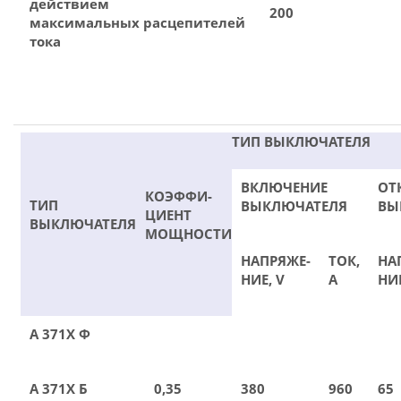
действием
200
максимальных расцепителей
тока
ТИП ВЫКЛЮЧАТЕЛЯ
ВКЛЮЧЕНИЕ
ОТ
КОЭФФИ-
ТИП
ВЫКЛЮЧАТЕЛЯ
ВЫ
ЦИЕНТ
ВЫКЛЮЧАТЕЛЯ
МОЩНОСТИ
НАПРЯЖЕ-
ТОК,
НА
НИЕ, V
А
НИЕ
А 371Х Ф
А 371Х Б
0,35
380
960
65