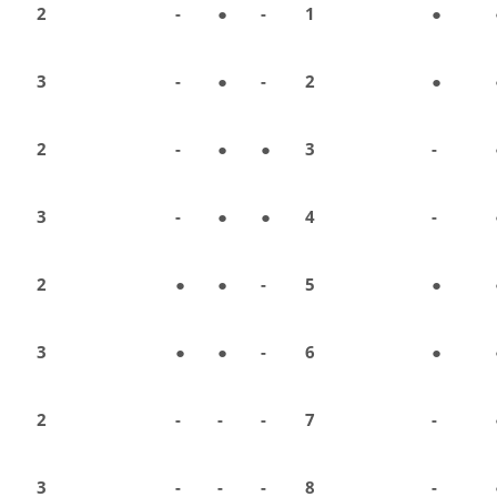
2
-
●
-
1
●
3
-
●
-
2
●
2
-
●
●
3
-
3
-
●
●
4
-
2
●
●
-
5
●
3
●
●
-
6
●
2
-
-
-
7
-
3
-
-
-
8
-