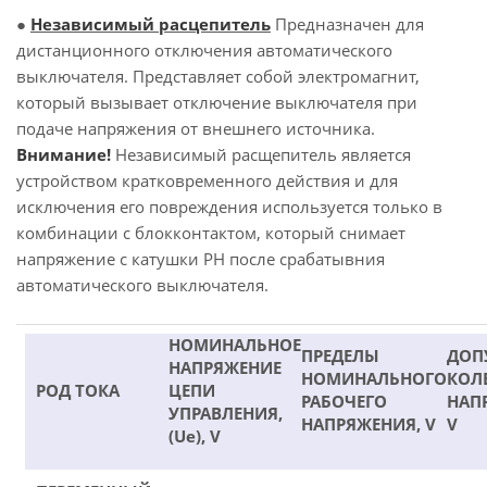
●
Независимый расцепитель
Предназначен для
дистанционного отключения автоматического
выключателя. Представляет собой электромагнит,
который вызывает отключение выключателя при
подаче напряжения от внешнего источника.
Внимание!
Независимый расщепитель является
устройством кратковременного действия и для
исключения его повреждения используется только в
комбинации с блокконтактом, который снимает
напряжение с катушки РН после срабатывния
автоматического выключателя.
НОМИНАЛЬНОЕ
ПРЕДЕЛЫ
ДОП
НАПРЯЖЕНИЕ
НОМИНАЛЬНОГО
КОЛ
РОД ТОКА
ЦЕПИ
РАБОЧЕГО
НАП
УПРАВЛЕНИЯ,
НАПРЯЖЕНИЯ, V
V
(Ue), V