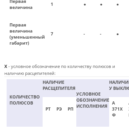
Первая
1
●
●
●
величина
Первая
величина
7
-
-
●
(уменьшенный
габарит)
X
- условное обозначение по количеству полюсов и
наличию расцепителей:
НАЛИЧИЕ
НАЛИЧИ
РАСЩЕПИТЕЛЯ
У ВЫКЛ
УСЛОВНОЕ
КОЛИЧЕСТВО
ОБОЗНАЧЕНИЕ
ПОЛЮСОВ
А
ИСПОЛНЕНИЯ
РТ
РЭ
РП
371Х
Ф