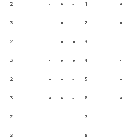
2
-
●
-
1
●
3
-
●
-
2
●
2
-
●
●
3
-
3
-
●
●
4
-
2
●
●
-
5
●
3
●
●
-
6
●
2
-
-
-
7
-
3
-
-
-
8
-