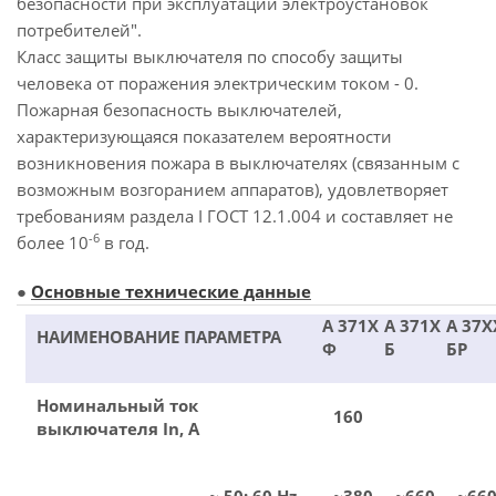
безопасности при эксплуатации электроустановок
потребителей".
Класс защиты выключателя по способу защиты
человека от поражения электрическим током - 0.
Пожарная безопасность выключателей,
характеризующаяся показателем вероятности
возникновения пожара в выключателях (связанным с
возможным возгоранием аппаратов), удовлетворяет
требованиям раздела I ГОСТ 12.1.004 и составляет не
-6
более 10
в год.
●
Основные технические данные
А 371Х
А 371Х
А 37Х
НАИМЕНОВАНИЕ ПАРАМЕТРА
Ф
Б
БР
Номинальный ток
160
выключателя In, A