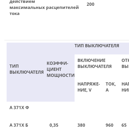
действием
200
максимальных расцепителей
тока
ТИП ВЫКЛЮЧАТЕЛЯ
ВКЛЮЧЕНИЕ
ОТ
КОЭФФИ-
ТИП
ВЫКЛЮЧАТЕЛЯ
ВЫ
ЦИЕНТ
ВЫКЛЮЧАТЕЛЯ
МОЩНОСТИ
НАПРЯЖЕ-
ТОК,
НА
НИЕ, V
А
НИЕ
А 371Х Ф
А 371Х Б
0,35
380
960
65