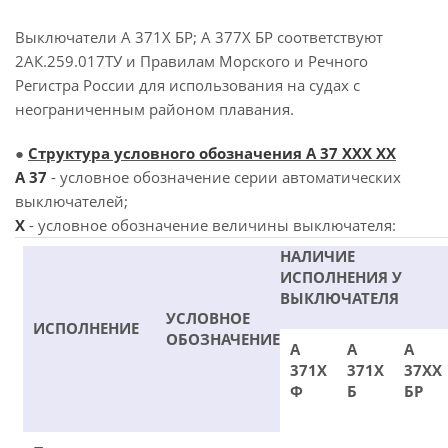
Выключатели А 371Х БР; А 377Х БР соответствуют
2АК.259.017ТУ и Правилам Морского и Речного
Регистра России для использования на судах с
неограниченным районом плавания.
●
Структура условного обозначения А 37 ХХХ ХХ
А 37
- условное обозначение серии автоматических
выключателей;
X
- условное обозначение величины выключателя:
НАЛИЧИЕ
ИСПОЛНЕНИЯ У
ВЫКЛЮЧАТЕЛЯ
УСЛОВНОЕ
ИСПОЛНЕНИЕ
ОБОЗНАЧЕНИЕ
А
А
А
371Х
371Х
37ХХ
Ф
Б
БР