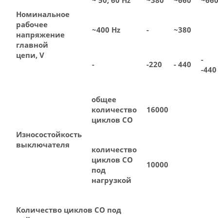
~ 50; 60 Hz
~380
~660
~66
Номинальное
рабочее
~400 Hz
-
~380
напряжение
главной
цепи, V
-
-
-220
- 440
-440
общее
количество
16000
циклов СО
Износостойкость
выключателя
количество
циклов СО
10000
под
нагрузкой
Количество циклов СО под