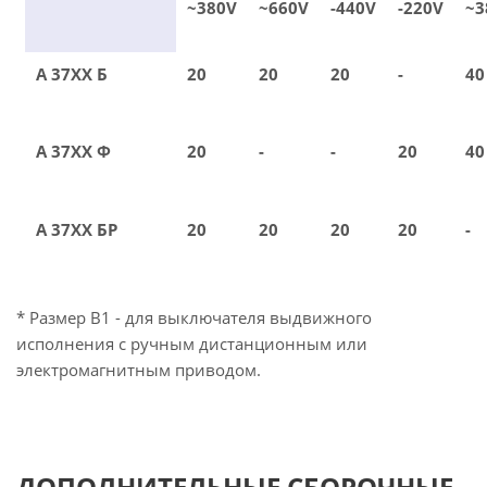
~380V
~660V
-440V
-220V
~3
А 37ХХ Б
20
20
20
-
40
А 37ХХ Ф
20
-
-
20
40
А 37ХХ БР
20
20
20
20
-
* Размер В1 - для выключателя выдвижного
исполнения с ручным дистанционным или
электромагнитным приводом.
ДОПОЛНИТЕЛЬНЫЕ СБОРОЧНЫЕ