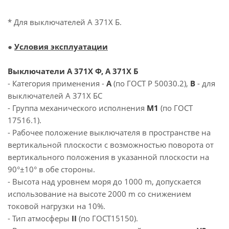
* Для выключателей А 371Х Б.
●
Условия эксплуатации
Выключатели А 371Х Ф, А 371Х Б
- Категория применения -
А
(по ГОСТ Р 50030.2),
В
- для
выключателей А 371Х БС
- Группа механического исполнения
М1
(по ГОСТ
17516.1).
- Рабочее положение выключателя в пространстве на
вертикальной плоскости с возможностью поворота от
вертикального положения в указанной плоскости на
90°±10° в обе стороны.
- Высота над уровнем моря до 1000 m, допускается
использование на высоте 2000 m со снижением
токовой нагрузки на 10%.
- Тип атмосферы
II
(по ГОСТ15150).