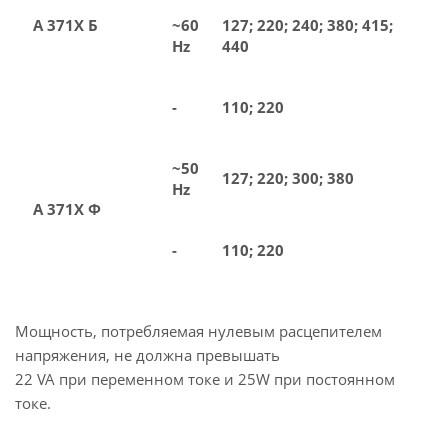
А 371Х Б
~60
127; 220; 240; 380; 415;
Hz
440
-
110; 220
~50
127; 220; 300; 380
Hz
А 371Х Ф
-
110; 220
Мощность, потребляемая нулевым расцепителем
напряжения, не должна превышать
22 VA при переменном токе и 25W при постоянном
токе.