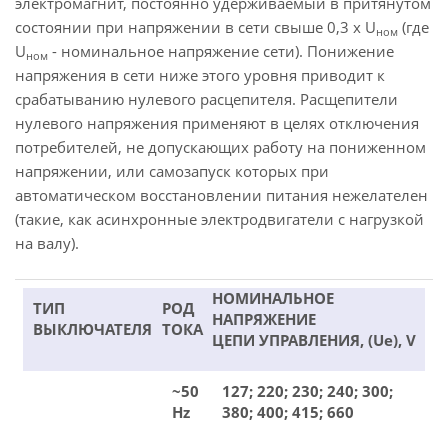
электромагнит, постоянно удерживаемый в притянутом
состоянии при напряжении в сети свыше 0,3 х U
(где
ном
U
- номинальное напряжение сети). Понижение
ном
напряжения в сети ниже этого уровня приводит к
срабатыванию нулевого расцепителя. Расщепители
нулевого напряжения применяют в целях отключения
потребителей, не допускающих работу на пониженном
напряжении, или самозапуск которых при
автоматическом восстановлении питания нежелателен
(такие, как асинхронные электродвигатели с нагрузкой
на валу).
НОМИНАЛЬНОЕ
ТИП
РОД
НАПРЯЖЕНИЕ
ВЫКЛЮЧАТЕЛЯ
ТОКА
ЦЕПИ УПРАВЛЕНИЯ, (Ue), V
~50
127; 220; 230; 240; 300;
Hz
380; 400; 415; 660