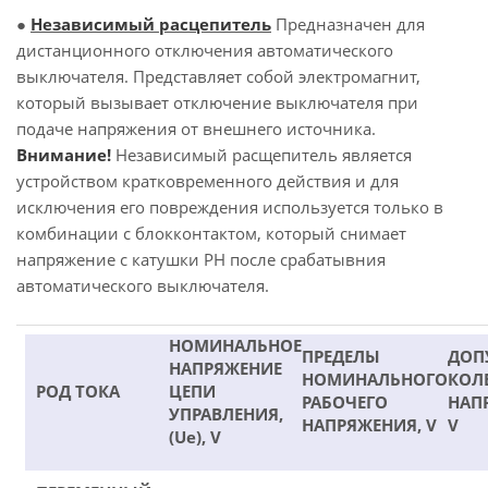
●
Независимый расцепитель
Предназначен для
дистанционного отключения автоматического
выключателя. Представляет собой электромагнит,
который вызывает отключение выключателя при
подаче напряжения от внешнего источника.
Внимание!
Независимый расщепитель является
устройством кратковременного действия и для
исключения его повреждения используется только в
комбинации с блокконтактом, который снимает
напряжение с катушки РН после срабатывния
автоматического выключателя.
НОМИНАЛЬНОЕ
ПРЕДЕЛЫ
ДОП
НАПРЯЖЕНИЕ
НОМИНАЛЬНОГО
КОЛ
РОД ТОКА
ЦЕПИ
РАБОЧЕГО
НАП
УПРАВЛЕНИЯ,
НАПРЯЖЕНИЯ, V
V
(Ue), V