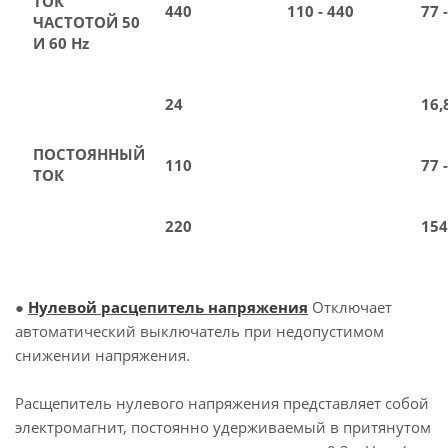
ТОК
440
110 - 440
77 
ЧАСТОТОЙ 50
И 60 Hz
24
16,
ПОСТОЯННЫЙ
110
77 
ТОК
220
154
●
Нулевой расцепитель напряжения
Отключает
автоматический выключатель при недопустимом
снижении напряжения.
Расщепитель нулевого напряжения представляет собой
электромагнит, постоянно удерживаемый в притянутом