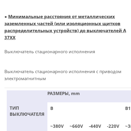
●
Минимальные расстояния от металлических
заземленных частей (или изоляционных щитков
распределительных устройств) до выключателей А
37ХХ
Выключатель стационарного исполнения
Выключатель стационарного исполнения с приводом
электромагнитным
РАЗМЕРЫ, mm
ТИП
В
В1
ВЫКЛЮЧАТЕЛЯ
~380V
~660V
-440V
-220V
~3