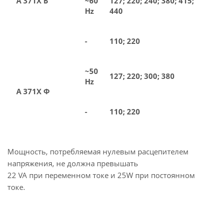
А 371Х Б
~60
127; 220; 240; 380; 415;
Hz
440
-
110; 220
~50
127; 220; 300; 380
Hz
А 371Х Ф
-
110; 220
Мощность, потребляемая нулевым расцепителем
напряжения, не должна превышать
22 VA при переменном токе и 25W при постоянном
токе.