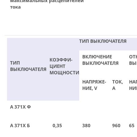
максимальных расцепителей
тока
ТИП ВЫКЛЮЧАТЕЛЯ
ВКЛЮЧЕНИЕ
ОТ
КОЭФФИ-
ТИП
ВЫКЛЮЧАТЕЛЯ
ВЫ
ЦИЕНТ
ВЫКЛЮЧАТЕЛЯ
МОЩНОСТИ
НАПРЯЖЕ-
ТОК,
НА
НИЕ, V
А
НИЕ
А 371Х Ф
А 371Х Б
0,35
380
960
65