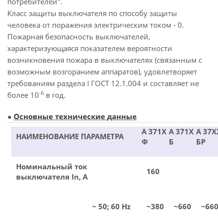
потребителей".
Класс защиты выключателя по способу защиты
человека от поражения электрическим током - 0.
Пожарная безопасность выключателей,
характеризующаяся показателем вероятности
возникновения пожара в выключателях (связанным с
возможным возгоранием аппаратов), удовлетворяет
требованиям раздела I ГОСТ 12.1.004 и составляет не
-6
более 10
в год.
●
Основные технические данные
А 371Х
А 371Х
А 37Х
НАИМЕНОВАНИЕ ПАРАМЕТРА
Ф
Б
БР
Номинальный ток
160
выключателя In, A
~ 50; 60 Hz
~380
~660
~66