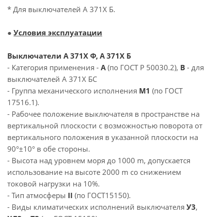
* Для выключателей А 371Х Б.
●
Условия эксплуатации
Выключатели А 371Х Ф, А 371Х Б
- Категория применения -
А
(по ГОСТ Р 50030.2),
В
- для
выключателей А 371Х БС
- Группа механического исполнения
М1
(по ГОСТ
17516.1).
- Рабочее положение выключателя в пространстве на
вертикальной плоскости с возможностью поворота от
вертикального положения в указанной плоскости на
90°±10° в обе стороны.
- Высота над уровнем моря до 1000 m, допускается
использование на высоте 2000 m со снижением
токовой нагрузки на 10%.
- Тип атмосферы
II
(по ГОСТ15150).
- Виды климатических исполнений выключателя
У3
,