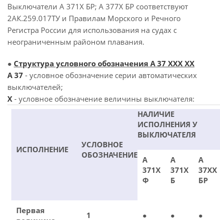
Выключатели А 371Х БР; А 377Х БР соответствуют
2АК.259.017ТУ и Правилам Морского и Речного
Регистра России для использования на судах с
неограниченным районом плавания.
●
Структура условного обозначения А 37 ХХХ ХХ
А 37
- условное обозначение серии автоматических
выключателей;
X
- условное обозначение величины выключателя:
НАЛИЧИЕ
ИСПОЛНЕНИЯ У
ВЫКЛЮЧАТЕЛЯ
УСЛОВНОЕ
ИСПОЛНЕНИЕ
ОБОЗНАЧЕНИЕ
А
А
А
371Х
371Х
37ХХ
Ф
Б
БР
Первая
1
●
●
●