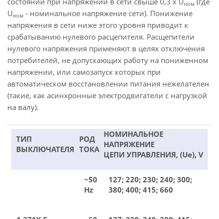
состоянии при напряжении в сети свыше 0,3 х U
(где
ном
U
- номинальное напряжение сети). Понижение
ном
напряжения в сети ниже этого уровня приводит к
срабатыванию нулевого расцепителя. Расщепители
нулевого напряжения применяют в целях отключения
потребителей, не допускающих работу на пониженном
напряжении, или самозапуск которых при
автоматическом восстановлении питания нежелателен
(такие, как асинхронные электродвигатели с нагрузкой
на валу).
НОМИНАЛЬНОЕ
ТИП
РОД
НАПРЯЖЕНИЕ
ВЫКЛЮЧАТЕЛЯ
ТОКА
ЦЕПИ УПРАВЛЕНИЯ, (Ue), V
~50
127; 220; 230; 240; 300;
Hz
380; 400; 415; 660