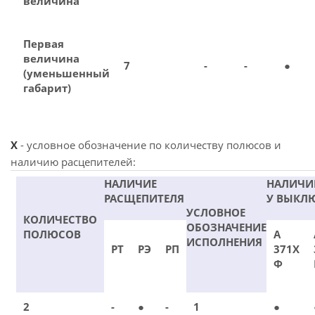
величина
Первая
величина
7
-
-
●
(уменьшенный
габарит)
X
- условное обозначение по количеству полюсов и
наличию расцепителей:
НАЛИЧИЕ
НАЛИЧИ
РАСЩЕПИТЕЛЯ
У ВЫКЛ
УСЛОВНОЕ
КОЛИЧЕСТВО
ОБОЗНАЧЕНИЕ
ПОЛЮСОВ
А
ИСПОЛНЕНИЯ
РТ
РЭ
РП
371Х
Ф
2
-
●
-
1
●