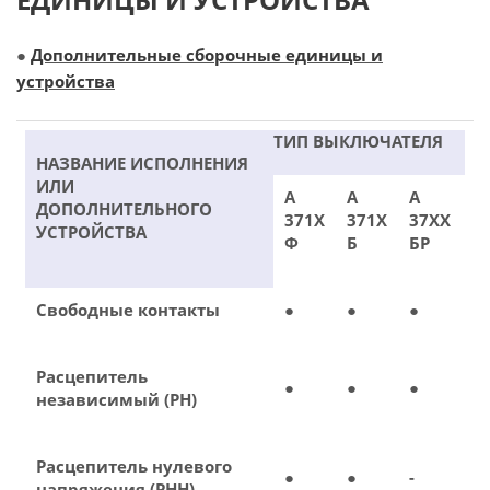
●
Дополнительные сборочные единицы и
устройства
ТИП ВЫКЛЮЧАТЕЛЯ
НАЗВАНИЕ ИСПОЛНЕНИЯ
ИЛИ
А
А
А
ДОПОЛНИТЕЛЬНОГО
371Х
371Х
37ХХ
УСТРОЙСТВА
Ф
Б
БР
Свободные контакты
●
●
●
Расцепитель
●
●
●
независимый (РН)
Расцепитель нулевого
●
●
-
напряжения (РНН)