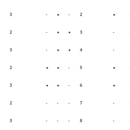
3
-
●
-
2
●
2
-
●
●
3
-
3
-
●
●
4
-
2
●
●
-
5
●
3
●
●
-
6
●
2
-
-
-
7
-
3
-
-
-
8
-