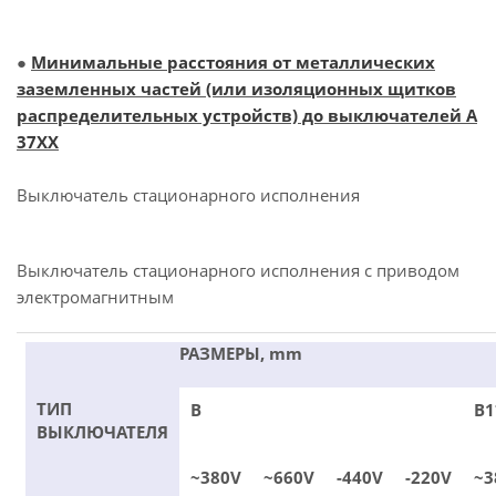
●
Минимальные расстояния от металлических
заземленных частей (или изоляционных щитков
распределительных устройств) до выключателей А
37ХХ
Выключатель стационарного исполнения
Выключатель стационарного исполнения с приводом
электромагнитным
РАЗМЕРЫ, mm
ТИП
В
В1
ВЫКЛЮЧАТЕЛЯ
~380V
~660V
-440V
-220V
~3