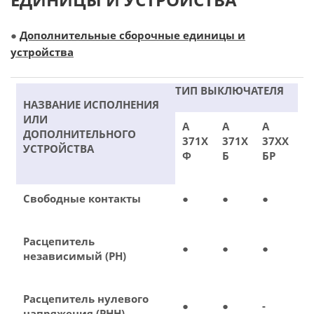
●
Дополнительные сборочные единицы и
устройства
ТИП ВЫКЛЮЧАТЕЛЯ
НАЗВАНИЕ ИСПОЛНЕНИЯ
ИЛИ
А
А
А
ДОПОЛНИТЕЛЬНОГО
371Х
371Х
37ХХ
УСТРОЙСТВА
Ф
Б
БР
Свободные контакты
●
●
●
Расцепитель
●
●
●
независимый (РН)
Расцепитель нулевого
●
●
-
напряжения (РНН)