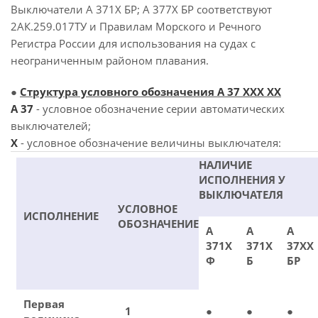
Выключатели А 371Х БР; А 377Х БР соответствуют
2АК.259.017ТУ и Правилам Морского и Речного
Регистра России для использования на судах с
неограниченным районом плавания.
●
Структура условного обозначения А 37 ХХХ ХХ
А 37
- условное обозначение серии автоматических
выключателей;
X
- условное обозначение величины выключателя:
НАЛИЧИЕ
ИСПОЛНЕНИЯ У
ВЫКЛЮЧАТЕЛЯ
УСЛОВНОЕ
ИСПОЛНЕНИЕ
ОБОЗНАЧЕНИЕ
А
А
А
371Х
371Х
37ХХ
Ф
Б
БР
Первая
1
●
●
●