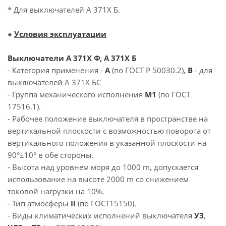
* Для выключателей А 371Х Б.
●
Условия эксплуатации
Выключатели А 371Х Ф, А 371Х Б
- Категория применения -
А
(по ГОСТ Р 50030.2),
В
- для
выключателей А 371Х БС
- Группа механического исполнения
М1
(по ГОСТ
17516.1).
- Рабочее положение выключателя в пространстве на
вертикальной плоскости с возможностью поворота от
вертикального положения в указанной плоскости на
90°±10° в обе стороны.
- Высота над уровнем моря до 1000 m, допускается
использование на высоте 2000 m со снижением
токовой нагрузки на 10%.
- Тип атмосферы
II
(по ГОСТ15150).
- Виды климатических исполнений выключателя
У3
,