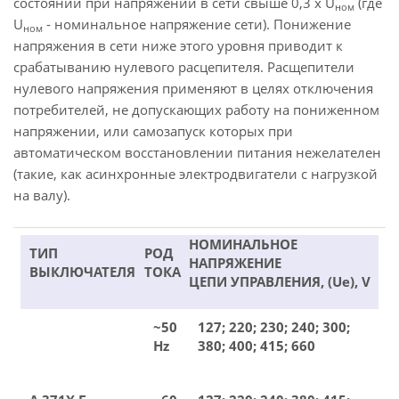
состоянии при напряжении в сети свыше 0,3 х U
(где
ном
U
- номинальное напряжение сети). Понижение
ном
напряжения в сети ниже этого уровня приводит к
срабатыванию нулевого расцепителя. Расщепители
нулевого напряжения применяют в целях отключения
потребителей, не допускающих работу на пониженном
напряжении, или самозапуск которых при
автоматическом восстановлении питания нежелателен
(такие, как асинхронные электродвигатели с нагрузкой
на валу).
НОМИНАЛЬНОЕ
ТИП
РОД
НАПРЯЖЕНИЕ
ВЫКЛЮЧАТЕЛЯ
ТОКА
ЦЕПИ УПРАВЛЕНИЯ, (Ue), V
~50
127; 220; 230; 240; 300;
Hz
380; 400; 415; 660