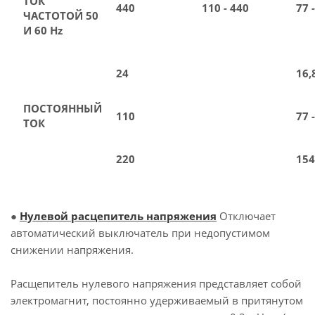
ТОК
440
110 - 440
77 
ЧАСТОТОЙ 50
И 60 Hz
24
16,
ПОСТОЯННЫЙ
110
77 
ТОК
220
154
●
Нулевой расцепитель напряжения
Отключает
автоматический выключатель при недопустимом
снижении напряжения.
Расщепитель нулевого напряжения представляет собой
электромагнит, постоянно удерживаемый в притянутом