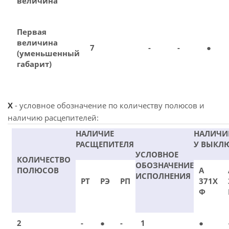
величина
Первая
величина
7
-
-
●
(уменьшенный
габарит)
X
- условное обозначение по количеству полюсов и
наличию расцепителей:
НАЛИЧИЕ
НАЛИЧИ
РАСЩЕПИТЕЛЯ
У ВЫКЛ
УСЛОВНОЕ
КОЛИЧЕСТВО
ОБОЗНАЧЕНИЕ
ПОЛЮСОВ
А
ИСПОЛНЕНИЯ
РТ
РЭ
РП
371Х
Ф
2
-
●
-
1
●