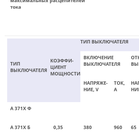
максимальных расцепителей
тока
ТИП ВЫКЛЮЧАТЕЛЯ
ВКЛЮЧЕНИЕ
ОТ
КОЭФФИ-
ТИП
ВЫКЛЮЧАТЕЛЯ
ВЫ
ЦИЕНТ
ВЫКЛЮЧАТЕЛЯ
МОЩНОСТИ
НАПРЯЖЕ-
ТОК,
НА
НИЕ, V
А
НИЕ
А 371Х Ф
А 371Х Б
0,35
380
960
65