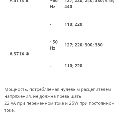
А 371Х Б
~60
127; 220; 240; 380; 415;
Hz
440
-
110; 220
~50
127; 220; 300; 380
Hz
А 371Х Ф
-
110; 220
Мощность, потребляемая нулевым расцепителем
напряжения, не должна превышать
22 VA при переменном токе и 25W при постоянном
токе.