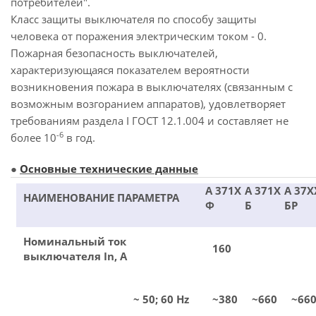
потребителей".
Класс защиты выключателя по способу защиты
человека от поражения электрическим током - 0.
Пожарная безопасность выключателей,
характеризующаяся показателем вероятности
возникновения пожара в выключателях (связанным с
возможным возгоранием аппаратов), удовлетворяет
требованиям раздела I ГОСТ 12.1.004 и составляет не
-6
более 10
в год.
●
Основные технические данные
А 371Х
А 371Х
А 37Х
НАИМЕНОВАНИЕ ПАРАМЕТРА
Ф
Б
БР
Номинальный ток
160
выключателя In, A
~ 50; 60 Hz
~380
~660
~66