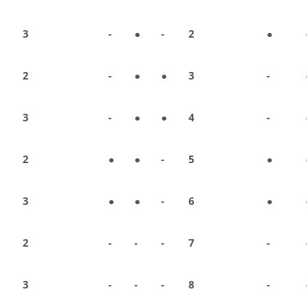
3
-
●
-
2
●
2
-
●
●
3
-
3
-
●
●
4
-
2
●
●
-
5
●
3
●
●
-
6
●
2
-
-
-
7
-
3
-
-
-
8
-