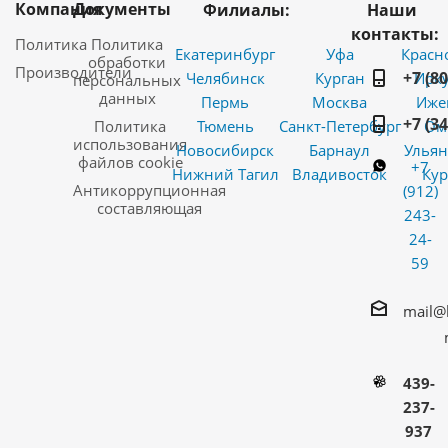
Компания
Документы
Филиалы:
Наши
контакты:
Политика
Политика
Екатеринбург
Уфа
Красн
обработки
Производители
+7 (8
Челябинск
Курган
Ирку
персональных
данных
Пермь
Москва
Иже
+7 (3
Политика
Тюмень
Санкт-Петербург
Ом
использования
Новосибирск
Барнаул
Ульян
файлов cookie
+7
Нижний Тагил
Владивосток
Кур
Антикоррупционная
(912)
составляющая
243-
24-
59
mail@
439-
237-
937