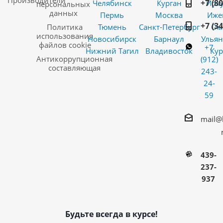
Производители
+7 (8
Челябинск
Курган
Ирку
персональных
данных
Пермь
Москва
Иже
+7 (3
Политика
Тюмень
Санкт-Петербург
Ом
использования
Новосибирск
Барнаул
Ульян
файлов cookie
+7
Нижний Тагил
Владивосток
Кур
Антикоррупционная
(912)
составляющая
243-
24-
59
mail@
439-
237-
937
Будьте всегда в курсе!