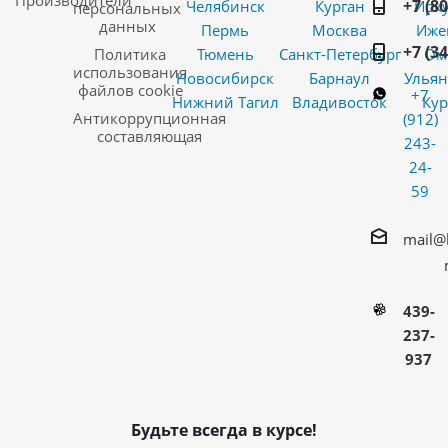
Производители
+7 (8
Челябинск
Курган
Ирку
персональных
данных
Пермь
Москва
Иже
+7 (3
Политика
Тюмень
Санкт-Петербург
Ом
использования
Новосибирск
Барнаул
Ульян
файлов cookie
+7
Нижний Тагил
Владивосток
Кур
Антикоррупционная
(912)
составляющая
243-
24-
59
mail@
439-
237-
937
Будьте всегда в курсе!