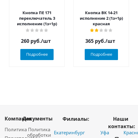
Кнопка ПЕ 171
Кнопка ВК 14-21
переключатель 3
исполнение 2 (1з+1р)
исполнение (1з+1р)
красная
260
руб.
/шт
365
руб.
/шт
Подробнее
Подробнее
Компания
Документы
Филиалы:
Наши
контакты:
Политика
Политика
Екатеринбург
Уфа
Красн
обработки