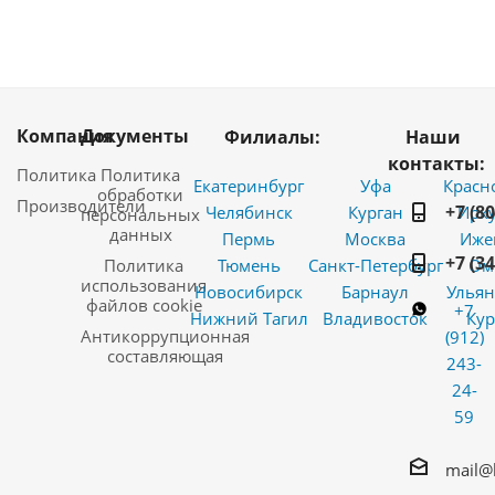
Компания
Документы
Филиалы:
Наши
контакты:
Политика
Политика
Екатеринбург
Уфа
Красн
обработки
Производители
+7 (8
Челябинск
Курган
Ирку
персональных
данных
Пермь
Москва
Иже
+7 (3
Политика
Тюмень
Санкт-Петербург
Ом
использования
Новосибирск
Барнаул
Ульян
файлов cookie
+7
Нижний Тагил
Владивосток
Кур
Антикоррупционная
(912)
составляющая
243-
24-
59
mail@