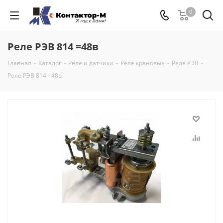
0
Реле РЭВ 814 =48в
Главная
-
Каталог
-
Реле и датчики
-
Реле крановые
-
Реле РЭВ
-
Реле РЭВ 814 =48в