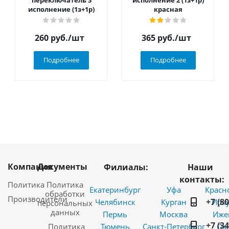
переключатель 3
исполнение 2 (1з+1р)
исполнение (1з+1р)
красная
260
руб.
/шт
365
руб.
/шт
Подробнее
Подробнее
Компания
Документы
Филиалы:
Наши
контакты:
Политика
Политика
Екатеринбург
Уфа
Красн
обработки
Производители
+7 (8
Челябинск
Курган
Ирку
персональных
данных
Пермь
Москва
Иже
+7 (3
Политика
Тюмень
Санкт-Петербург
Ом