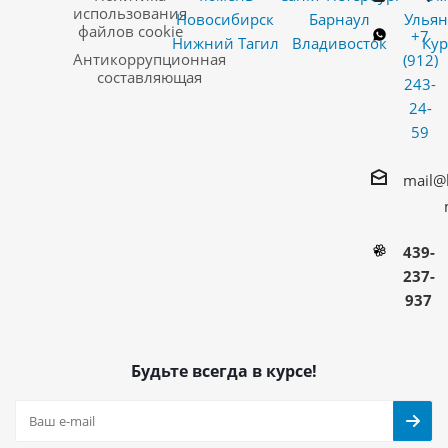
использования
Новосибирск
Барнаул
Ульян
файлов cookie
+7
Нижний Тагил
Владивосток
Кур
Антикоррупционная
(912)
составляющая
243-
24-
59
mail@
439-
237-
937
Будьте всегда в курсе!