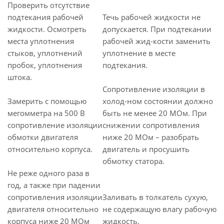
Проверить отсутствие
подтекания рабочей
Течь рабочей жидкости не
жидкости. Осмотреть
допускается. При подтекании
места уплотнения
рабочей жид-кости заменить
стыков, уплотнений
уплотнение в месте
пробок, уплотнения
подтекания.
штока.
Сопротивление изоляции в
Замерить с помощью
холод-ном состоянии должно
мегомметра на 500 В
быть не менее 20 МОм. При
сопротивление изоляции
снижении сопротивления
обмотки двигателя
ниже 20 МОм – разобрать
относительно корпуса.
двигатель и просушить
обмотку статора.
Не реже одного раза в
год, а также при падении
сопротивления изоляции
Заливать в толкатель сухую,
двигателя относительно
не содержащую влагу рабочую
корпуса ниже 20 МОм
жидкость.