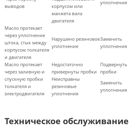
уплотнения
выводов
корпусом или
манжета вала
двигателя
Масло протекает
через уплотнение
Нарушено резиновое
Заменить
штока, стык между
уплотнение
уплотнения
корпусом толкателя
и двигателя
Масло протекает
Недостаточно
Подвернуть
через заливную и
привернуты пробки
пробки
спускную пробки
Неисправны
Заменить
толкателя и
резиновые
уплотнения
электродвигателя
уплотнения
Техническое обслуживание