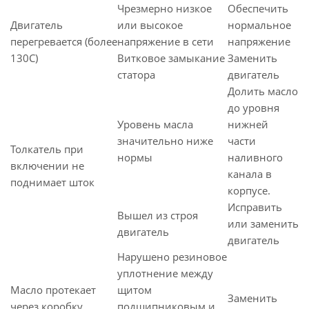
Чрезмерно низкое
Обеспечить
Двигатель
или высокое
нормальное
перегревается (более
напряжение в сети
напряжение
130С)
Витковое замыкание
Заменить
статора
двигатель
Долить масло
до уровня
Уровень масла
нижней
значительно ниже
части
Толкатель при
нормы
наливного
включении не
канала в
поднимает шток
корпусе.
Исправить
Вышел из строя
или заменить
двигатель
двигатель
Нарушено резиновое
уплотнение между
Масло протекает
щитом
Заменить
через коробку
подшипниковым и