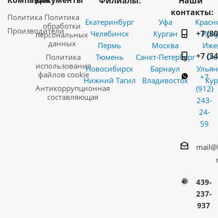
Компания
Документы
Филиалы:
Наши
контакты:
Политика
Политика
Екатеринбург
Уфа
Красн
обработки
Производители
+7 (8
Челябинск
Курган
Ирку
персональных
данных
Пермь
Москва
Иже
+7 (3
Политика
Тюмень
Санкт-Петербург
Ом
использования
Новосибирск
Барнаул
Ульян
файлов cookie
+7
Нижний Тагил
Владивосток
Кур
Антикоррупционная
(912)
составляющая
243-
24-
59
mail@
439-
237-
937