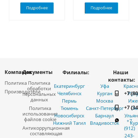
Подробнее
Подробнее
Компания
Документы
Филиалы:
Наши
контакты:
Политика
Политика
Екатеринбург
Уфа
Красн
обработки
Производители
+7 (8
Челябинск
Курган
Ирку
персональных
данных
Пермь
Москва
Иже
+7 (3
Политика
Тюмень
Санкт-Петербург
Ом
использования
Новосибирск
Барнаул
Ульян
файлов cookie
+7
Нижний Тагил
Владивосток
Кур
Антикоррупционная
(912)
составляющая
243-