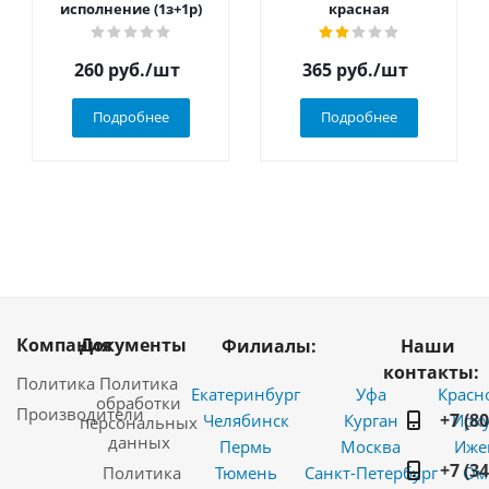
исполнение (1з+1р)
красная
260
руб.
/шт
365
руб.
/шт
Подробнее
Подробнее
Компания
Документы
Филиалы:
Наши
контакты:
Политика
Политика
Екатеринбург
Уфа
Красн
обработки
Производители
+7 (8
Челябинск
Курган
Ирку
персональных
данных
Пермь
Москва
Иже
+7 (3
Политика
Тюмень
Санкт-Петербург
Ом