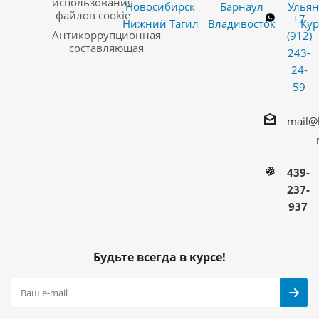
использования
Новосибирск
Барнаул
Ульян
файлов cookie
+7
Нижний Тагил
Владивосток
Кур
Антикоррупционная
(912)
составляющая
243-
24-
59
mail@
439-
237-
937
Будьте всегда в курсе!