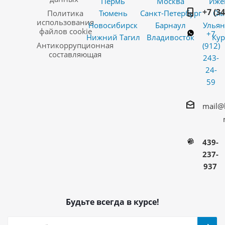
Пермь
Москва
Иже
+7 (3
Политика
Тюмень
Санкт-Петербург
Ом
использования
Новосибирск
Барнаул
Ульян
файлов cookie
+7
Нижний Тагил
Владивосток
Кур
Антикоррупционная
(912)
составляющая
243-
24-
59
mail@
439-
237-
937
Будьте всегда в курсе!