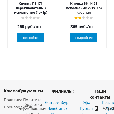
Кнопка ПЕ 171
Кнопка ВК 14-21
переключатель 3
исполнение 2 (1з+1р)
исполнение (1з+1р)
красная
260
руб.
/шт
365
руб.
/шт
Подробнее
Подробнее
Компания
Документы
Филиалы:
Наши
контакты:
Политика
Политика
Екатеринбург
Уфа
Красн
обработки
Производители
+7 (8
Челябинск
Курган
Ирку
персональных
данных