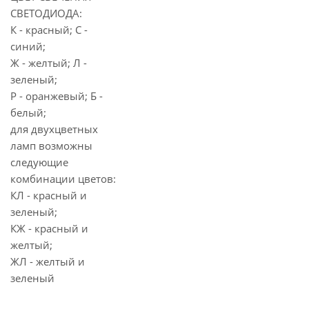
СВЕТОДИОДА:
К - красный; С -
синий;
Ж - желтый; Л -
зеленый;
Р - оранжевый; Б -
белый;
для двухцветных
ламп возможны
следующие
комбинации цветов:
КЛ - красный и
зеленый;
КЖ - красный и
желтый;
ЖЛ - желтый и
зеленый