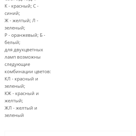
К - красный; С -
синий;
Ж - желтый; Л -
зеленый;
Р - оранжевый; Б -
белый;
для двухцветных
ламп возможны
следующие
комбинации цветов:
КЛ - красный и
зеленый;
КЖ - красный и
желтый;
ЖЛ - желтый и
зеленый