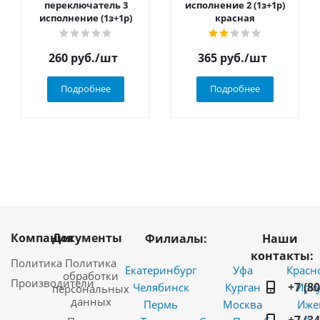
переключатель 3
исполнение 2 (1з+1р)
исполнение (1з+1р)
красная
260
руб.
/шт
365
руб.
/шт
Подробнее
Подробнее
Компания
Документы
Филиалы:
Наши
контакты:
Политика
Политика
Екатеринбург
Уфа
Красн
обработки
Производители
+7 (8
Челябинск
Курган
Ирку
персональных
данных
Пермь
Москва
Иже