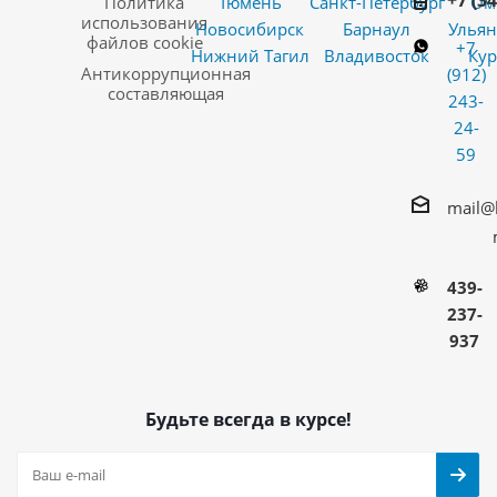
+7 (3
Политика
Тюмень
Санкт-Петербург
Ом
использования
Новосибирск
Барнаул
Ульян
файлов cookie
+7
Нижний Тагил
Владивосток
Кур
Антикоррупционная
(912)
составляющая
243-
24-
59
mail@
439-
237-
937
Будьте всегда в курсе!