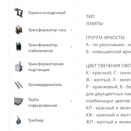
Тормоз колодочный
ТИП
ЛАМПЫ
Трансформатор тока
ГРУППА ЯРКОСТИ:
А - по умолчанию - 
Трансформатор,
стабилизатор
Б - повышенной ярко
Трансформаторная
ЦВЕТ СВЕЧЕНИЯ СВЕ
подстанция
К - красный; С - сини
Ж - желтый; Л - зеле
Троллеедержатель
Р - оранжевый; Б - б
для двухцветных л
Труба
комбинации цветов:
гофрированная
КЛ - красный и зеле
КЖ - красный и желт
Тумблер
ЖЛ - желтый и зеле