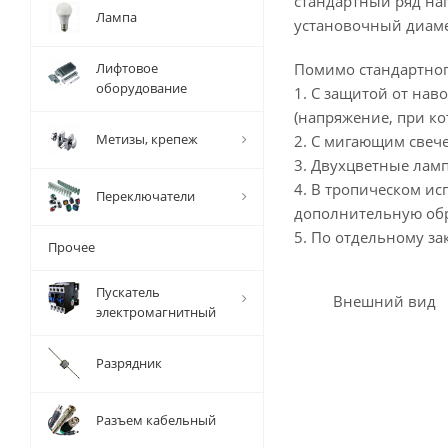
стандартный ряд на
Лампа
установочный диамет
Лифтовое
Помимо стандартног
оборудование
1. С защитой от нав
(напряжение, при ко
Метизы, крепеж
2. С мигающим свечен
3. Двухцветные ламп
4. В тропическом и
Переключатели
дополнительную обр
5. По отдельному за
Прочее
Пускатель
Внешний вид
электромагнитный
Разрядник
Разъем кабельный