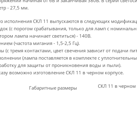
пряжений начиная от 6В и заканчивая 380В. В серии свет
р - 27,5 мм.
о исполнения СКЛ 11 выпускаются в следующих модификац
одок (с порогом срабатывания, только для ламп с номинал
тором лампа начинает светиться) - 140В.
ием (частота мигания - 1,5-2,5 Гц).
ы (с тремя контактами, цвет свечения зависит от подачи пи
сполнении (лампа поставляется в комплекте с уплотнительн
аботку для защиты от проникновения воды и пыли).
казу возможно изготовление СКЛ 11 в черном корпусе.
СКЛ 11 в черном
Габаритные размеры