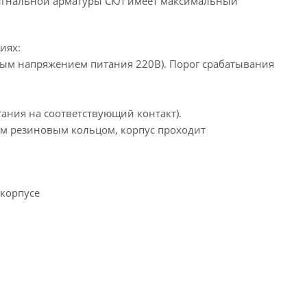
осигнальной арматуры СКЛ имеет максимальный
иях:
ьным напряжением питания 220В). Порог срабатывания
тания на соответствующий контакт).
ым резиновым кольцом, корпус проходит
 корпусе