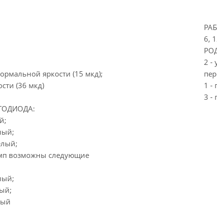
РА
6, 
РОД
2 -
нормальной яркости (15 мкд);
пер
сти (36 мкд)
1 -
3 -
ТОДИОДА:
й;
ный;
елый;
амп возможны следующие
ный;
ый;
ный