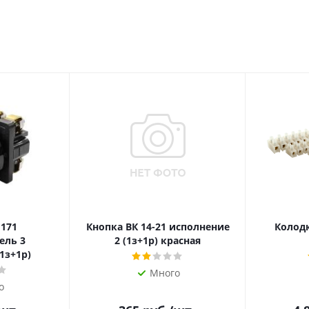
 171
Кнопка ВК 14-21 исполнение
Колодк
ель 3
2 (1з+1р) красная
1з+1р)
Много
о