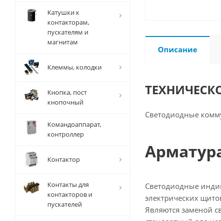
Катушки к
контакторам,
пускателям и
магнитам
Описание
Клеммы, колодки
ТЕХНИЧЕСК
Кнопка, пост
кнопочный
Светодиодные комм
Командоаппарат,
контроллер
Арматура
Контактор
Контакты для
Светодиодные индик
контакторов и
электрических щито
пускателей
Являются заменой св