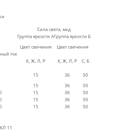
ки
Сила света, мкд
Группа яркости А
Группа яркости Б
Цвет свечения
Цвет свечения
ный ток
К, Ж, Л, Р
К, Ж, Л, Р
С, Б
15
36
50
15
36
50
0
15
36
50
0
15
36
50
0
15
36
50
КЛ 11