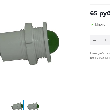
65
руб
Много
Цена действи
цен в рознич