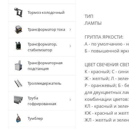
Тормоз колодочный
ТИП
ЛАМПЫ
Трансформатор тока
ГРУППА ЯРКОСТИ:
А - по умолчанию - 
Трансформатор,
стабилизатор
Б - повышенной ярко
Трансформаторная
ЦВЕТ СВЕЧЕНИЯ СВЕ
подстанция
К - красный; С - сини
Ж - желтый; Л - зеле
Троллеедержатель
Р - оранжевый; Б - б
для двухцветных л
Труба
комбинации цветов:
гофрированная
КЛ - красный и зеле
КЖ - красный и желт
Тумблер
ЖЛ - желтый и зеле