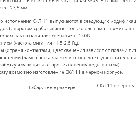
пряжений начиная от 6В и заканчивая 380В. В серии свет
р - 27,5 мм.
о исполнения СКЛ 11 выпускаются в следующих модификац
одок (с порогом срабатывания, только для ламп с номинал
тором лампа начинает светиться) - 140В.
ием (частота мигания - 1,5-2,5 Гц).
ы (с тремя контактами, цвет свечения зависит от подачи пи
сполнении (лампа поставляется в комплекте с уплотнительн
аботку для защиты от проникновения воды и пыли).
казу возможно изготовление СКЛ 11 в черном корпусе.
СКЛ 11 в черном
Габаритные размеры