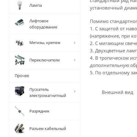
стандартный ряд на
Лампа
установочный диамет
Лифтовое
Помимо стандартног
оборудование
1. С защитой от нав
(напряжение, при ко
Метизы, крепеж
2. С мигающим свечен
3. Двухцветные ламп
4. В тропическом и
Переключатели
дополнительную обр
5. По отдельному за
Прочее
Пускатель
Внешний вид
электромагнитный
Разрядник
Разъем кабельный