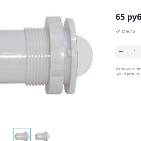
65
руб
Много
Цена действи
цен в рознич