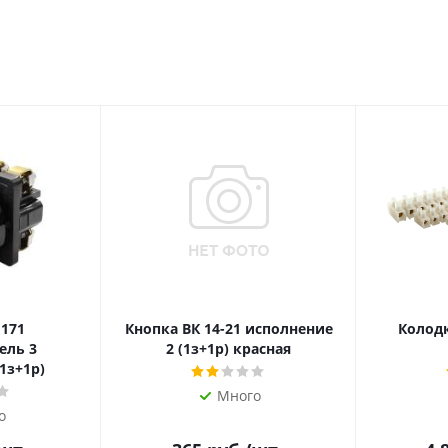
 171
Кнопка ВК 14-21 исполнение
Колодк
ель 3
2 (1з+1р) красная
1з+1р)
Много
о