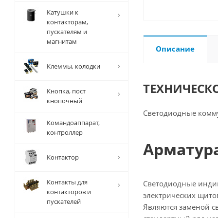
Катушки к
контакторам,
пускателям и
магнитам
Описание
Клеммы, колодки
ТЕХНИЧЕСК
Кнопка, пост
кнопочный
Светодиодные комм
Командоаппарат,
контроллер
Арматура
Контактор
Контакты для
Светодиодные индик
контакторов и
электрических щито
пускателей
Являются заменой св