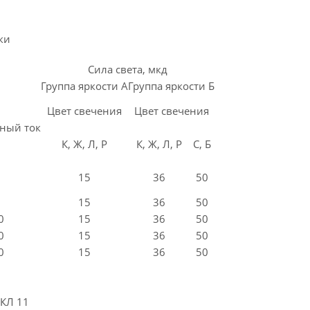
ки
Сила света, мкд
Группа яркости А
Группа яркости Б
Цвет свечения
Цвет свечения
ный ток
К, Ж, Л, Р
К, Ж, Л, Р
С, Б
15
36
50
15
36
50
0
15
36
50
0
15
36
50
0
15
36
50
КЛ 11