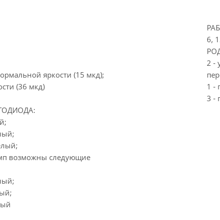
РА
6, 
РОД
2 -
нормальной яркости (15 мкд);
пер
сти (36 мкд)
1 -
3 -
ТОДИОДА:
й;
ный;
елый;
амп возможны следующие
ный;
ый;
ный