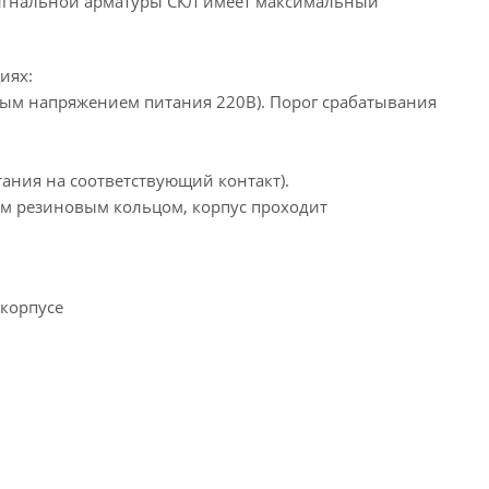
осигнальной арматуры СКЛ имеет максимальный
иях:
ьным напряжением питания 220В). Порог срабатывания
тания на соответствующий контакт).
ым резиновым кольцом, корпус проходит
 корпусе