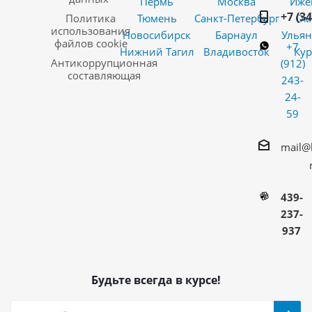
Пермь
Москва
Иже
+7 (3
Политика
Тюмень
Санкт-Петербург
Ом
использования
Новосибирск
Барнаул
Ульян
файлов cookie
+7
Нижний Тагил
Владивосток
Кур
Антикоррупционная
(912)
составляющая
243-
24-
59
mail@
439-
237-
937
Будьте всегда в курсе!