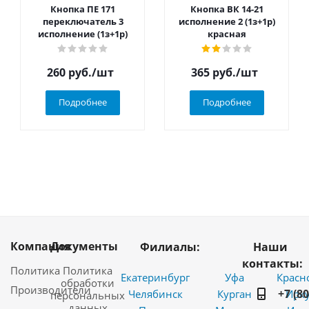
Кнопка ПЕ 171
Кнопка ВК 14-21
переключатель 3
исполнение 2 (1з+1р)
исполнение (1з+1р)
красная
260
руб.
/шт
365
руб.
/шт
Подробнее
Подробнее
Компания
Документы
Филиалы:
Наши
контакты:
Политика
Политика
Екатеринбург
Уфа
Красн
обработки
Производители
+7 (8
Челябинск
Курган
Ирку
персональных
данных