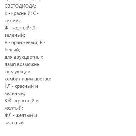
СВЕТОДИОДА:
К - красный; С -
синий;
Ж - желтый; Л -
зеленый;
Р - оранжевый; Б -
белый;
для двухцветных
ламп возможны
следующие
комбинации цветов:
КЛ - красный и
зеленый;
КЖ - красный и
желтый;
ЖЛ - желтый и
зеленый