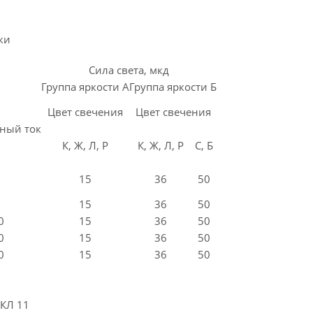
ки
Сила света, мкд
Группа яркости А
Группа яркости Б
Цвет свечения
Цвет свечения
ный ток
К, Ж, Л, Р
К, Ж, Л, Р
С, Б
15
36
50
15
36
50
0
15
36
50
0
15
36
50
0
15
36
50
КЛ 11