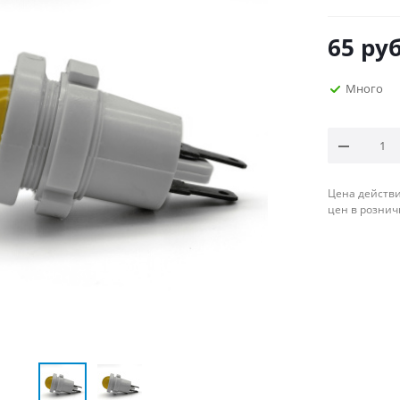
65
руб
Много
Цена действи
цен в рознич