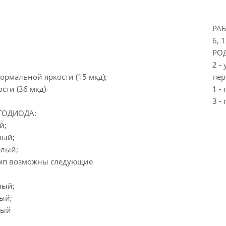
РА
6, 
РОД
2 -
нормальной яркости (15 мкд);
пер
сти (36 мкд)
1 -
3 -
ТОДИОДА:
й;
ный;
елый;
амп возможны следующие
ный;
ый;
ный