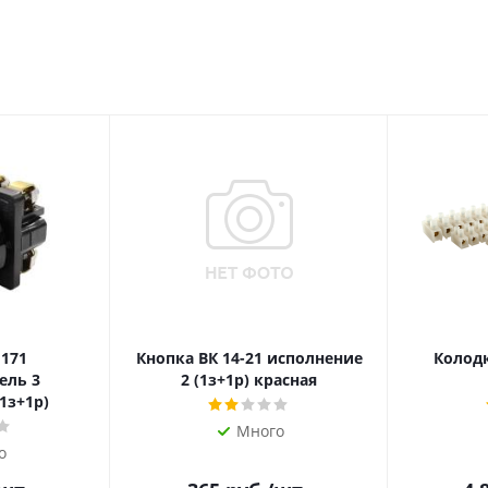
 171
Кнопка ВК 14-21 исполнение
Колодк
ель 3
2 (1з+1р) красная
1з+1р)
Много
о