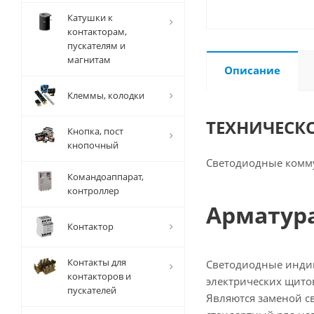
Катушки к
контакторам,
пускателям и
магнитам
Описание
Клеммы, колодки
ТЕХНИЧЕСК
Кнопка, пост
кнопочный
Светодиодные комм
Командоаппарат,
контроллер
Арматура
Контактор
Контакты для
Светодиодные индик
контакторов и
электрических щито
пускателей
Являются заменой св