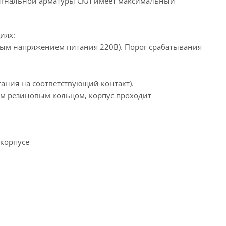
осигнальной арматуры СКЛ имеет максимальный
иях:
ьным напряжением питания 220В). Порог срабатывания
тания на соответствующий контакт).
ым резиновым кольцом, корпус проходит
 корпусе