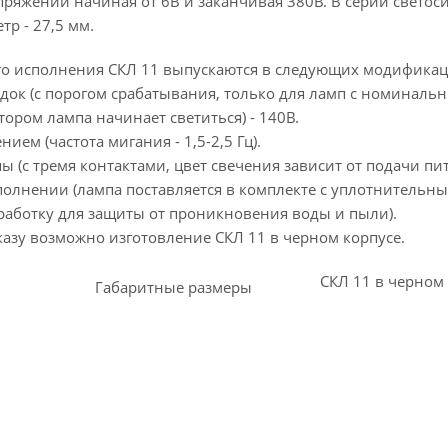
пряжений начиная от 6В и заканчивая 380В. В серии свет
р - 27,5 мм.
о исполнения СКЛ 11 выпускаются в следующих модификац
одок (с порогом срабатывания, только для ламп с номинал
тором лампа начинает светиться) - 140В.
ием (частота мигания - 1,5-2,5 Гц).
ы (с тремя контактами, цвет свечения зависит от подачи пи
сполнении (лампа поставляется в комплекте с уплотнительн
аботку для защиты от проникновения воды и пыли).
казу возможно изготовление СКЛ 11 в черном корпусе.
СКЛ 11 в черном
Габаритные размеры