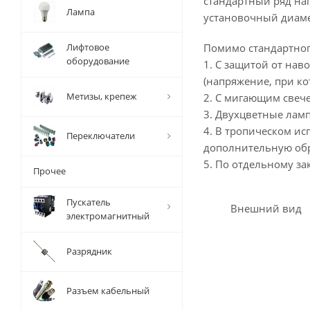
стандартный ряд на
Лампа
установочный диамет
Лифтовое
Помимо стандартног
оборудование
1. С защитой от нав
(напряжение, при ко
Метизы, крепеж
2. С мигающим свечен
3. Двухцветные ламп
4. В тропическом и
Переключатели
дополнительную обр
5. По отдельному за
Прочее
Пускатель
Внешний вид
электромагнитный
Разрядник
Разъем кабельный