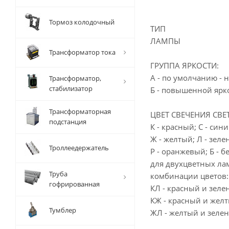
Тормоз колодочный
ТИП
ЛАМПЫ
Трансформатор тока
ГРУППА ЯРКОСТИ:
А - по умолчанию - 
Трансформатор,
стабилизатор
Б - повышенной ярко
Трансформаторная
ЦВЕТ СВЕЧЕНИЯ СВЕ
подстанция
К - красный; С - сини
Ж - желтый; Л - зеле
Троллеедержатель
Р - оранжевый; Б - б
для двухцветных л
Труба
комбинации цветов:
гофрированная
КЛ - красный и зеле
КЖ - красный и желт
Тумблер
ЖЛ - желтый и зеле