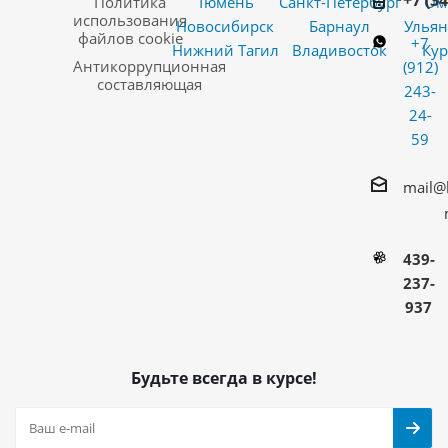
+7 (3
Политика
Тюмень
Санкт-Петербург
Ом
использования
Новосибирск
Барнаул
Ульян
файлов cookie
+7
Нижний Тагил
Владивосток
Кур
Антикоррупционная
(912)
составляющая
243-
24-
59
mail@
439-
237-
937
Будьте всегда в курсе!