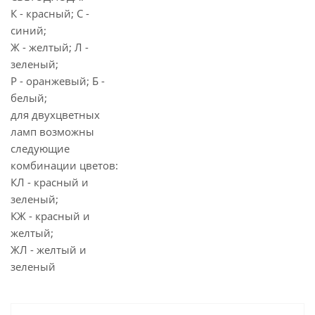
К - красный; С -
синий;
Ж - желтый; Л -
зеленый;
Р - оранжевый; Б -
белый;
для двухцветных
ламп возможны
следующие
комбинации цветов:
КЛ - красный и
зеленый;
КЖ - красный и
желтый;
ЖЛ - желтый и
зеленый