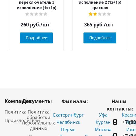
переключатель 3
исполнение 2 (1з+1р)
исполнение (1з+1р)
красная
260
руб.
/шт
365
руб.
/шт
Подробнее
Подробнее
Компания
Документы
Филиалы:
Наши
контакты:
Политика
Политика
Екатеринбург
Уфа
Красн
обработки
Производители
+7 (8
Челябинск
Курган
Ирку
персональных
данных
Пермь
Москва
Иже