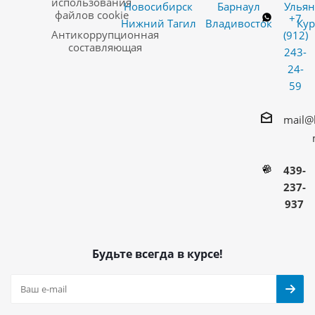
использования
Новосибирск
Барнаул
Ульян
файлов cookie
+7
Нижний Тагил
Владивосток
Кур
Антикоррупционная
(912)
составляющая
243-
24-
59
mail@
439-
237-
937
Будьте всегда в курсе!