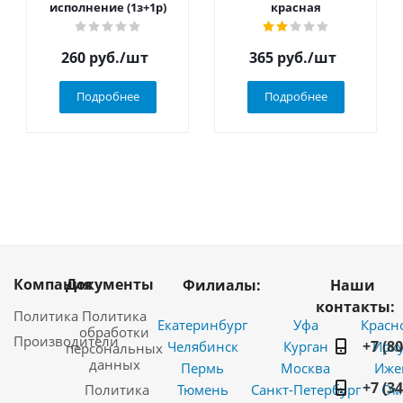
исполнение (1з+1р)
красная
260
руб.
/шт
365
руб.
/шт
Подробнее
Подробнее
Компания
Документы
Филиалы:
Наши
контакты:
Политика
Политика
Екатеринбург
Уфа
Красн
обработки
Производители
+7 (8
Челябинск
Курган
Ирку
персональных
данных
Пермь
Москва
Иже
+7 (3
Политика
Тюмень
Санкт-Петербург
Ом