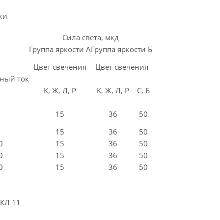
ки
Сила света, мкд
Группа яркости А
Группа яркости Б
Цвет свечения
Цвет свечения
ный ток
К, Ж, Л, Р
К, Ж, Л, Р
С, Б
15
36
50
15
36
50
0
15
36
50
0
15
36
50
0
15
36
50
КЛ 11