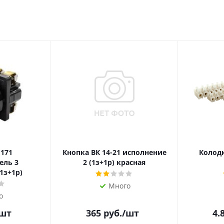
 171
Кнопка ВК 14-21 исполнение
Колодк
ель 3
2 (1з+1р) красная
1з+1р)
Много
о
/шт
365
руб.
/шт
4.