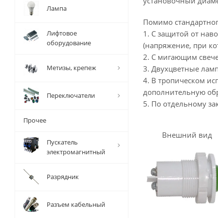
установочный диамет
Лампа
Помимо стандартног
Лифтовое
1. С защитой от нав
оборудование
(напряжение, при ко
2. С мигающим свечен
Метизы, крепеж
3. Двухцветные ламп
4. В тропическом и
дополнительную обр
Переключатели
5. По отдельному за
Прочее
Внешний вид
Пускатель
электромагнитный
Разрядник
Разъем кабельный