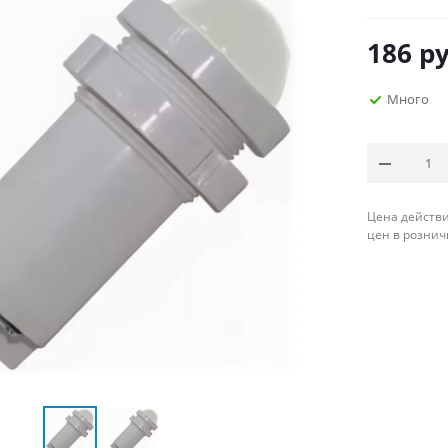
186
ру
Много
Цена действи
цен в рознич