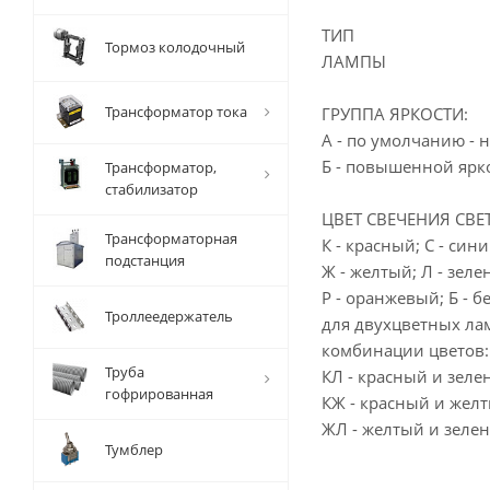
ТИП
Тормоз колодочный
ЛАМПЫ
Трансформатор тока
ГРУППА ЯРКОСТИ:
А - по умолчанию - 
Б - повышенной ярко
Трансформатор,
стабилизатор
ЦВЕТ СВЕЧЕНИЯ СВЕ
Трансформаторная
К - красный; С - сини
подстанция
Ж - желтый; Л - зеле
Р - оранжевый; Б - б
Троллеедержатель
для двухцветных л
комбинации цветов:
Труба
КЛ - красный и зеле
гофрированная
КЖ - красный и желт
ЖЛ - желтый и зеле
Тумблер