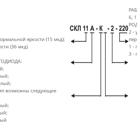
РА
6, 
РОД
2 -
нормальной яркости (15 мкд);
пер
сти (36 мкд)
1 -
3 -
ТОДИОДА:
й;
ный;
елый;
амп возможны следующие
ный;
ый;
ный