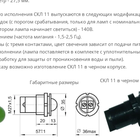
р - 27,5 мм.
о исполнения СКЛ 11 выпускаются в следующих модификац
одок (с порогом срабатывания, только для ламп с номинал
тором лампа начинает светиться) - 140В.
ием (частота мигания - 1,5-2,5 Гц).
ы (с тремя контактами, цвет свечения зависит от подачи пи
сполнении (лампа поставляется в комплекте с уплотнительн
аботку для защиты от проникновения воды и пыли).
казу возможно изготовление СКЛ 11 в черном корпусе.
СКЛ 11 в черном
Габаритные размеры