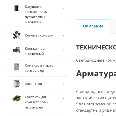
Катушки к
контакторам,
пускателям и
магнитам
Описание
Клеммы, колодки
ТЕХНИЧЕСК
Кнопка, пост
кнопочный
Светодиодные комм
Командоаппарат,
Арматура
контроллер
Контактор
Светодиодные индик
Контакты для
электрических щито
контакторов и
Являются заменой св
пускателей
стандартный ряд на