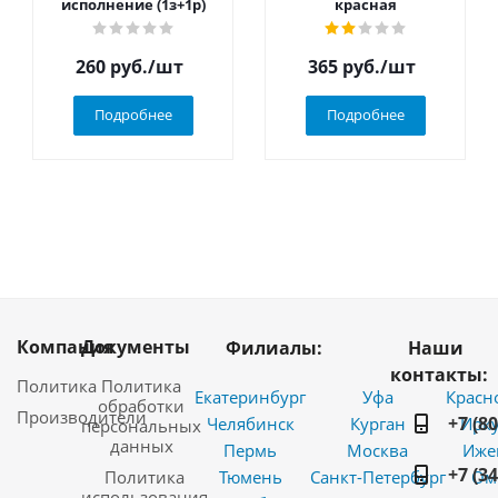
исполнение (1з+1р)
красная
260
руб.
/шт
365
руб.
/шт
Подробнее
Подробнее
Компания
Документы
Филиалы:
Наши
контакты:
Политика
Политика
Екатеринбург
Уфа
Красн
обработки
Производители
+7 (8
Челябинск
Курган
Ирку
персональных
данных
Пермь
Москва
Иже
+7 (3
Политика
Тюмень
Санкт-Петербург
Ом
использования