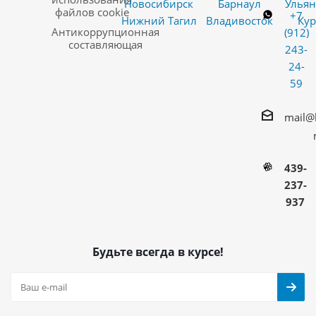
Новосибирск
Барнаул
Ульян
файлов cookie
+7
Нижний Тагил
Владивосток
Кур
Антикоррупционная
(912)
составляющая
243-
24-
59
mail@
439-
237-
937
Будьте всегда в курсе!