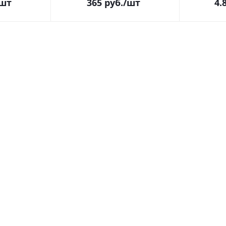
/шт
365
руб.
/шт
4.