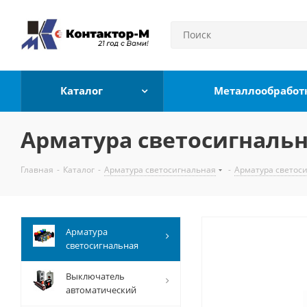
Каталог
Металлообработ
Арматура светосигнальна
Главная
-
Каталог
-
Арматура светосигнальная
-
Арматура светос
Арматура
светосигнальная
Выключатель
автоматический