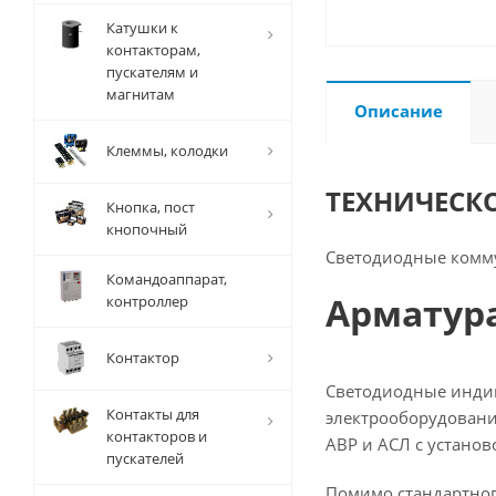
Катушки к
контакторам,
пускателям и
магнитам
Описание
Клеммы, колодки
ТЕХНИЧЕСК
Кнопка, пост
кнопочный
Светодиодные комм
Командоаппарат,
Арматура
контроллер
Контактор
Светодиодные индик
Контакты для
электрооборудовани
контакторов и
АВР и АСЛ с устано
пускателей
Помимо стандартног