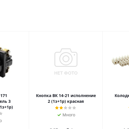
 171
Кнопка ВК 14-21 исполнение
Колодк
ель 3
2 (1з+1р) красная
1з+1р)
Много
о