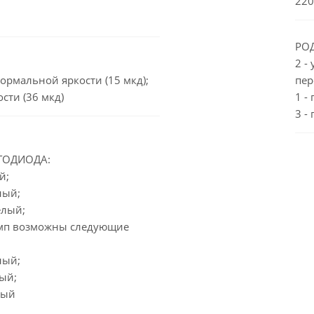
220
РОД
2 -
нормальной яркости (15 мкд);
пер
сти (36 мкд)
1 -
3 -
ТОДИОДА:
й;
ный;
елый;
амп возможны следующие
ный;
ый;
ный