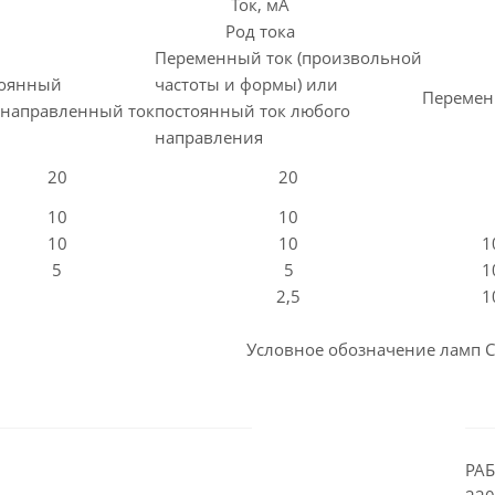
Ток, мА
Род тока
Переменный ток (произвольной
тоянный
частоты и формы) или
Перемен
направленный ток
постоянный ток любого
направления
20
20
10
10
10
10
1
5
5
1
2,5
1
Условное обозначение ламп С
РАБ