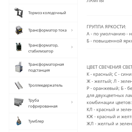
ЛАМПЫ
Тормоз колодочный
ГРУППА ЯРКОСТИ:
Трансформатор тока
А - по умолчанию - 
Б - повышенной ярко
Трансформатор,
стабилизатор
Трансформаторная
ЦВЕТ СВЕЧЕНИЯ СВЕ
подстанция
К - красный; С - сини
Ж - желтый; Л - зеле
Троллеедержатель
Р - оранжевый; Б - б
для двухцветных л
Труба
комбинации цветов:
гофрированная
КЛ - красный и зеле
КЖ - красный и желт
Тумблер
ЖЛ - желтый и зеле