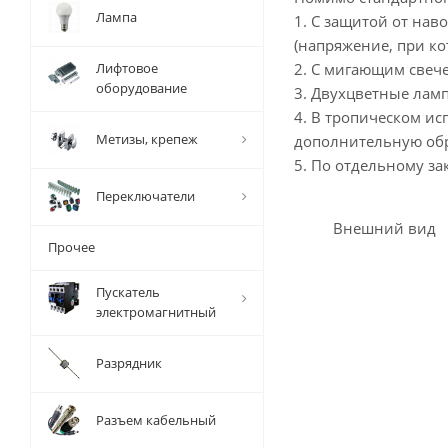
Лампа
1. С защитой от нав
(напряжение, при ко
Лифтовое
2. С мигающим свечен
оборудование
3. Двухцветные ламп
4. В тропическом и
Метизы, крепеж
дополнительную обр
5. По отдельному за
Переключатели
Внешний вид
Прочее
Пускатель
электромагнитный
Разрядник
Разъем кабельный