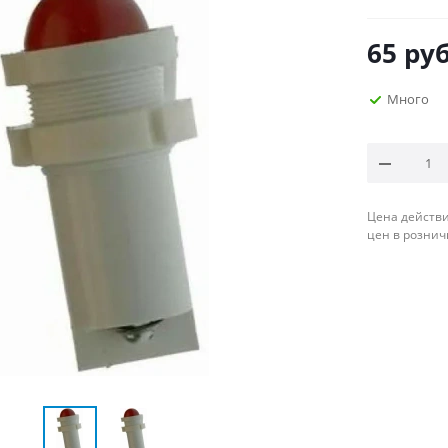
65
руб
Много
Цена действи
цен в рознич