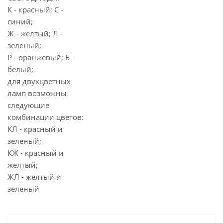
К - красный; С -
синий;
Ж - желтый; Л -
зеленый;
Р - оранжевый; Б -
белый;
для двухцветных
ламп возможны
следующие
комбинации цветов:
КЛ - красный и
зеленый;
КЖ - красный и
желтый;
ЖЛ - желтый и
зеленый