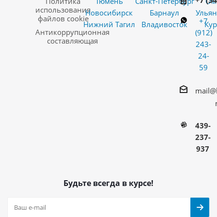
+7 (3
Политика
Тюмень
Санкт-Петербург
Ом
использования
Новосибирск
Барнаул
Ульян
файлов cookie
+7
Нижний Тагил
Владивосток
Кур
Антикоррупционная
(912)
составляющая
243-
24-
59
mail@
439-
237-
937
Будьте всегда в курсе!