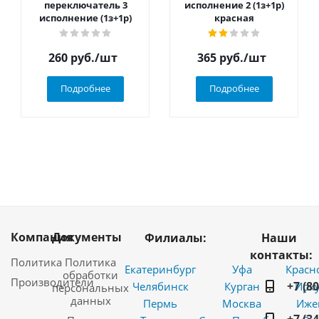
переключатель 3
исполнение 2 (1з+1р)
исполнение (1з+1р)
красная
260
руб.
/шт
365
руб.
/шт
Подробнее
Подробнее
Компания
Документы
Филиалы:
Наши
контакты:
Политика
Политика
Екатеринбург
Уфа
Красн
обработки
Производители
+7 (8
Челябинск
Курган
Ирку
персональных
данных
Пермь
Москва
Иже