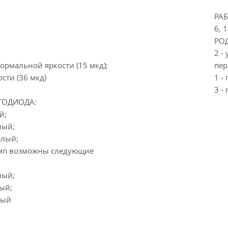
РА
6, 
РОД
2 -
нормальной яркости (15 мкд);
пер
сти (36 мкд)
1 -
3 -
ТОДИОДА:
й;
ный;
елый;
амп возможны следующие
ный;
ый;
ный