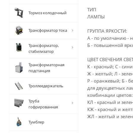
ТИП
Тормоз колодочный
ЛАМПЫ
Трансформатор тока
ГРУППА ЯРКОСТИ:
А - по умолчанию - 
Б - повышенной ярко
Трансформатор,
стабилизатор
ЦВЕТ СВЕЧЕНИЯ СВЕ
Трансформаторная
К - красный; С - сини
подстанция
Ж - желтый; Л - зеле
Р - оранжевый; Б - б
Троллеедержатель
для двухцветных л
комбинации цветов:
Труба
КЛ - красный и зеле
гофрированная
КЖ - красный и желт
ЖЛ - желтый и зеле
Тумблер