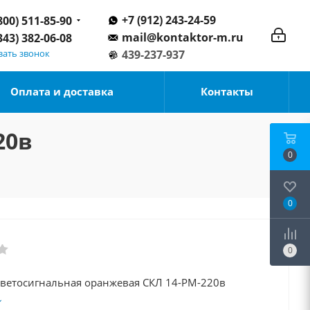
+7 (912) 243-24-59
800) 511-85-90
mail@kontaktor-m.ru
343) 382-06-08
зать звонок
439-237-937
Оплата и доставка
Контакты
20в
0
0
0
светосигнальная оранжевая СКЛ 14-РМ-220в