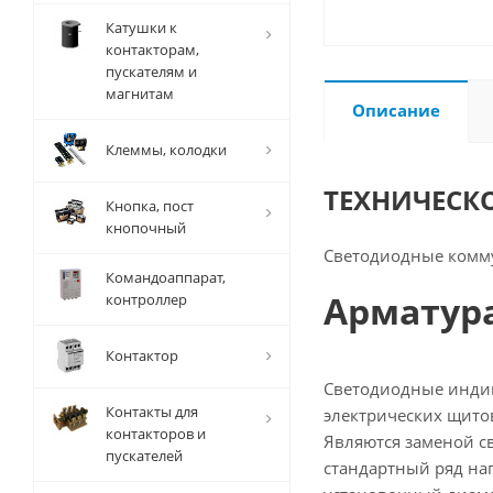
Катушки к
контакторам,
пускателям и
магнитам
Описание
Клеммы, колодки
ТЕХНИЧЕСК
Кнопка, пост
кнопочный
Светодиодные комм
Командоаппарат,
Арматура
контроллер
Контактор
Светодиодные индик
Контакты для
электрических щито
контакторов и
Являются заменой св
пускателей
стандартный ряд на