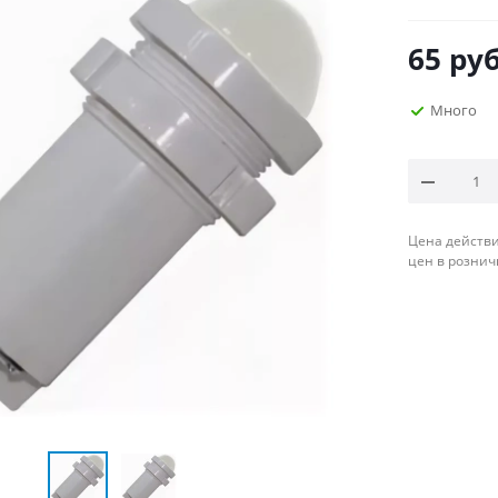
65
руб
Много
Цена действи
цен в рознич