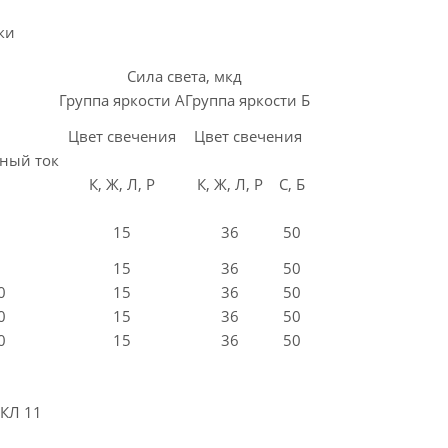
ки
Сила света, мкд
Группа яркости А
Группа яркости Б
Цвет свечения
Цвет свечения
ный ток
К, Ж, Л, Р
К, Ж, Л, Р
С, Б
15
36
50
15
36
50
0
15
36
50
0
15
36
50
0
15
36
50
КЛ 11