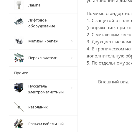
установочный диамет
Лампа
Помимо стандартног
Лифтовое
1. С защитой от нав
оборудование
(напряжение, при ко
2. С мигающим свечен
Метизы, крепеж
3. Двухцветные ламп
4. В тропическом и
дополнительную обр
Переключатели
5. По отдельному за
Прочее
Внешний вид
Пускатель
электромагнитный
Разрядник
Разъем кабельный