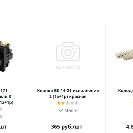
 171
Кнопка ВК 14-21 исполнение
Колодк
ель 3
2 (1з+1р) красная
1з+1р)
Много
о
/шт
365
руб.
/шт
4.