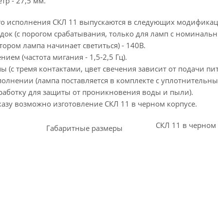
р - 27,5 мм.
о исполнения СКЛ 11 выпускаются в следующих модификац
одок (с порогом срабатывания, только для ламп с номинал
тором лампа начинает светиться) - 140В.
ием (частота мигания - 1,5-2,5 Гц).
ы (с тремя контактами, цвет свечения зависит от подачи пи
сполнении (лампа поставляется в комплекте с уплотнительн
аботку для защиты от проникновения воды и пыли).
казу возможно изготовление СКЛ 11 в черном корпусе.
СКЛ 11 в черном
Габаритные размеры