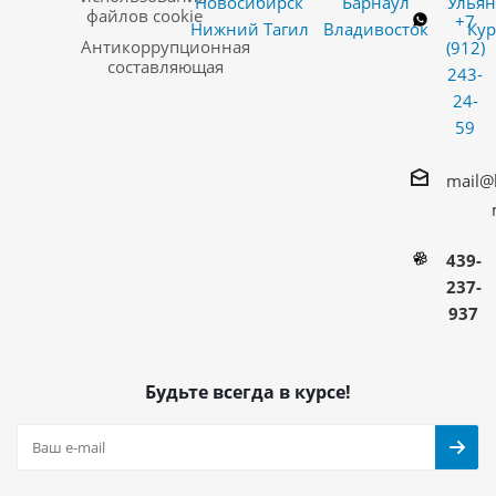
Новосибирск
Барнаул
Ульян
файлов cookie
+7
Нижний Тагил
Владивосток
Кур
Антикоррупционная
(912)
составляющая
243-
24-
59
mail@
439-
237-
937
Будьте всегда в курсе!