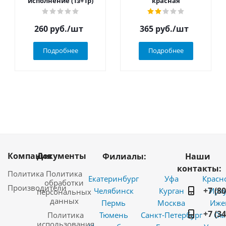
исполнение (1з+1р)
красная
260
руб.
/шт
365
руб.
/шт
Подробнее
Подробнее
Компания
Документы
Филиалы:
Наши
контакты:
Политика
Политика
Екатеринбург
Уфа
Красн
обработки
Производители
+7 (8
Челябинск
Курган
Ирку
персональных
данных
Пермь
Москва
Иже
+7 (3
Политика
Тюмень
Санкт-Петербург
Ом
использования