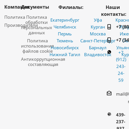
Компания
Документы
Филиалы:
Наши
контакты:
Политика
Политика
Екатеринбург
Уфа
Красн
обработки
Производители
+7 (8
Челябинск
Курган
Ирку
персональных
данных
Пермь
Москва
Иже
+7 (3
Политика
Тюмень
Санкт-Петербург
Ом
использования
Новосибирск
Барнаул
Ульян
файлов cookie
+7
Нижний Тагил
Владивосток
Кур
Антикоррупционная
(912)
составляющая
243-
24-
59
mail@
439-
237-
937