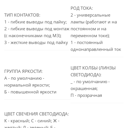
РОД ТОКА:
ТИП КОНТАКТОВ:
2 - универсальные
1 - гибкие выводы под пайку;
лампы (работают и на
2 - гибкие выводы под монтаж
постоянном и на
(с наконечниками под М3);
переменном токе);
3 - жесткие выводы под пайку
1 - постоянный
однонаправленный ток
ЦВЕТ КОЛБЫ (ЛИНЗЫ
ГРУППА ЯРКОСТИ:
СВЕТОДИОДА):
А - по умолчанию -
_ - по умолчанию -
нормальной яркости;
окрашенная;
Б - повышенной яркости
П - прозрачная
ЦВЕТ СВЕЧЕНИЯ СВЕТОДИОДА:
К - красный; С - синий; Ж -
желтый; Л - зеленый; Б -