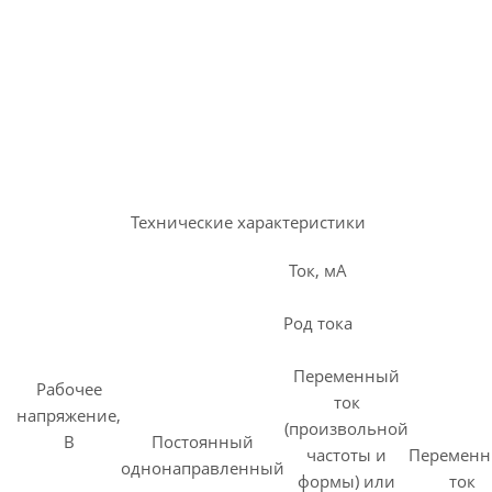
Технические характеристики
Ток, мА
Род тока
Переменный
Рабочее
ток
напряжение,
(произвольной
В
Постоянный
частоты и
Перемен
однонаправленный
формы) или
ток