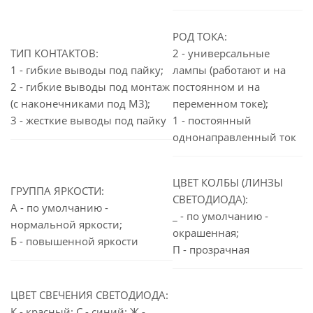
РОД ТОКА:
ТИП КОНТАКТОВ:
2 - универсальные
1 - гибкие выводы под пайку;
лампы (работают и на
2 - гибкие выводы под монтаж
постоянном и на
(с наконечниками под М3);
переменном токе);
3 - жесткие выводы под пайку
1 - постоянный
однонаправленный ток
ЦВЕТ КОЛБЫ (ЛИНЗЫ
ГРУППА ЯРКОСТИ:
СВЕТОДИОДА):
А - по умолчанию -
_ - по умолчанию -
нормальной яркости;
окрашенная;
Б - повышенной яркости
П - прозрачная
ЦВЕТ СВЕЧЕНИЯ СВЕТОДИОДА:
К - красный; С - синий; Ж -