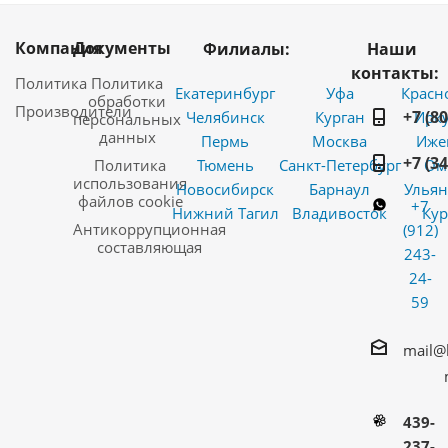
Компания
Документы
Филиалы:
Наши
контакты:
Политика
Политика
Екатеринбург
Уфа
Красн
обработки
Производители
+7 (8
Челябинск
Курган
Ирку
персональных
данных
Пермь
Москва
Иже
+7 (3
Политика
Тюмень
Санкт-Петербург
Ом
использования
Новосибирск
Барнаул
Ульян
файлов cookie
+7
Нижний Тагил
Владивосток
Кур
Антикоррупционная
(912)
составляющая
243-
24-
59
mail@
439-
237-