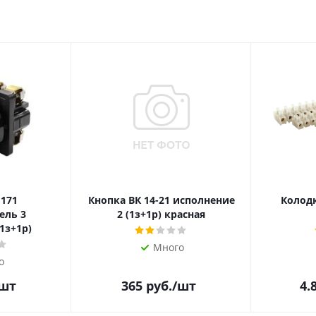
 171
Кнопка ВК 14-21 исполнение
Колодк
ель 3
2 (1з+1р) красная
1з+1р)
Много
о
/шт
365
руб.
/шт
4.