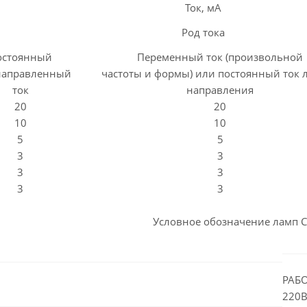
Ток, мА
Род тока
остоянный
Переменный ток (произвольной
направленный
частоты и формы) или постоянный ток 
ток
направления
20
20
10
10
5
5
3
3
3
3
3
3
Условное обозначение ламп С
РАБО
220