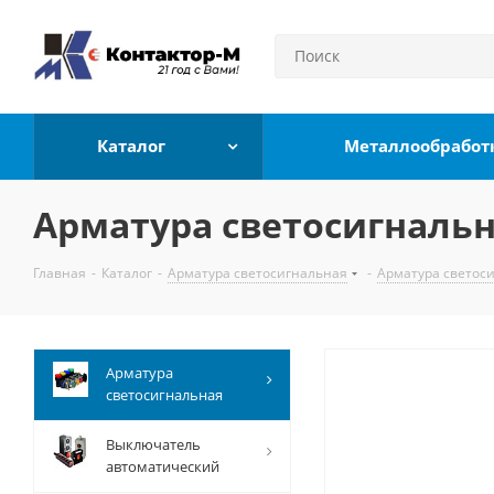
Каталог
Металлообработ
Арматура светосигнальна
Главная
-
Каталог
-
Арматура светосигнальная
-
Арматура светос
Арматура
светосигнальная
Выключатель
автоматический