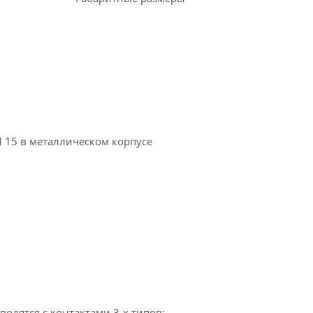
 15 в металлическом корпусе
одятся с контактами 3-х типов: