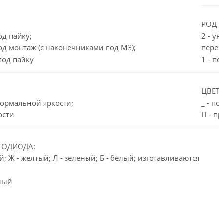
РОД 
од пайку;
2 - 
од монтаж (с наконечниками под М3);
пере
под пайку
1 - 
ЦВЕТ
нормальной яркости;
_ - 
ости
П - 
ТОДИОДА:
ий; Ж - желтый; Л - зеленый; Б - белый; изготавливаются
еный