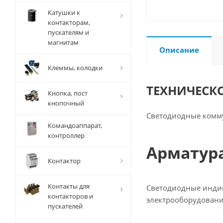
Катушки к
контакторам,
пускателям и
магнитам
Описание
Клеммы, колодки
ТЕХНИЧЕСК
Кнопка, пост
кнопочный
Светодиодные комм
Командоаппарат,
контроллер
Арматура
Контактор
Контакты для
Светодиодные индик
контакторов и
электрооборудовани
пускателей