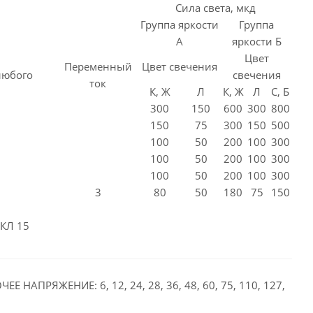
Сила света, мкд
Группа яркости
Группа
А
яркости Б
Цвет
Переменный
Цвет свечения
любого
свечения
ток
К, Ж
Л
К, Ж
Л
С, Б
300
150
600
300
800
150
75
300
150
500
100
50
200
100
300
100
50
200
100
300
100
50
200
100
300
3
80
50
180
75
150
КЛ 15
ЧЕЕ НАПРЯЖЕНИЕ: 6, 12, 24, 28, 36, 48, 60, 75, 110, 127,
В