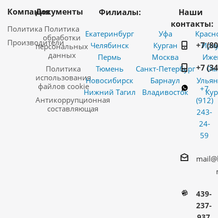
Компания
Документы
Филиалы:
Наши
контакты:
Политика
Политика
Екатеринбург
Уфа
Красн
обработки
Производители
+7 (8
Челябинск
Курган
Ирку
персональных
данных
Пермь
Москва
Иже
+7 (3
Политика
Тюмень
Санкт-Петербург
Ом
использования
Новосибирск
Барнаул
Ульян
файлов cookie
+7
Нижний Тагил
Владивосток
Кур
Антикоррупционная
(912)
составляющая
243-
24-
59
mail@
439-
237-
937