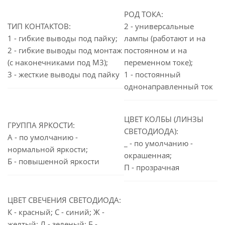
РОД ТОКА:
ТИП КОНТАКТОВ:
2 - универсальные
1 - гибкие выводы под пайку;
лампы (работают и на
2 - гибкие выводы под монтаж
постоянном и на
(с наконечниками под М3);
переменном токе);
3 - жесткие выводы под пайку
1 - постоянный
однонаправленный ток
ЦВЕТ КОЛБЫ (ЛИНЗЫ
ГРУППА ЯРКОСТИ:
СВЕТОДИОДА):
А - по умолчанию -
_ - по умолчанию -
нормальной яркости;
окрашенная;
Б - повышенной яркости
П - прозрачная
ЦВЕТ СВЕЧЕНИЯ СВЕТОДИОДА:
К - красный; С - синий; Ж -
желтый; Л - зеленый; Б -