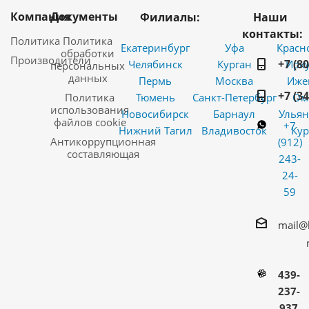
Компания
Документы
Филиалы:
Наши
контакты:
Политика
Политика
Екатеринбург
Уфа
Красн
обработки
Производители
+7 (8
Челябинск
Курган
Ирку
персональных
данных
Пермь
Москва
Иже
+7 (3
Политика
Тюмень
Санкт-Петербург
Ом
использования
Новосибирск
Барнаул
Ульян
файлов cookie
+7
Нижний Тагил
Владивосток
Кур
Антикоррупционная
(912)
составляющая
243-
24-
59
mail@
439-
237-
937