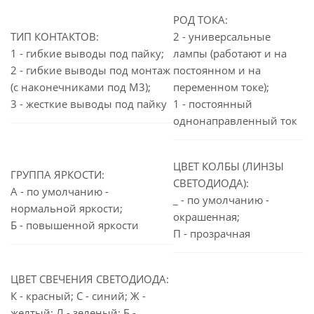
РОД ТОКА:
ТИП КОНТАКТОВ:
2 - универсальные
1 - гибкие выводы под пайку;
лампы (работают и на
2 - гибкие выводы под монтаж
постоянном и на
(с наконечниками под М3);
переменном токе);
3 - жесткие выводы под пайку
1 - постоянный
однонаправленный ток
ЦВЕТ КОЛБЫ (ЛИНЗЫ
ГРУППА ЯРКОСТИ:
СВЕТОДИОДА):
А - по умолчанию -
_ - по умолчанию -
нормальной яркости;
окрашенная;
Б - повышенной яркости
П - прозрачная
ЦВЕТ СВЕЧЕНИЯ СВЕТОДИОДА:
К - красный; С - синий; Ж -
желтый; Л - зеленый; Б -