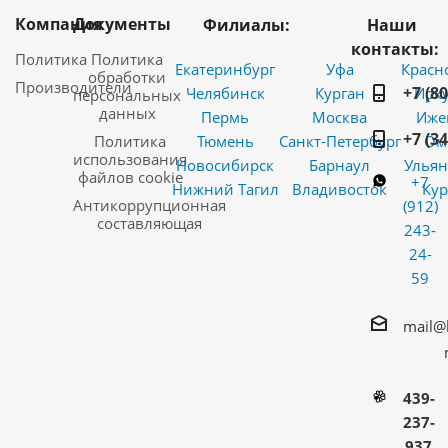
Компания
Документы
Филиалы:
Наши
контакты:
Политика
Политика
Екатеринбург
Уфа
Красн
обработки
Производители
+7 (8
Челябинск
Курган
Ирку
персональных
данных
Пермь
Москва
Иже
+7 (3
Политика
Тюмень
Санкт-Петербург
Ом
использования
Новосибирск
Барнаул
Ульян
файлов cookie
+7
Нижний Тагил
Владивосток
Кур
Антикоррупционная
(912)
составляющая
243-
24-
59
mail@
439-
237-
937