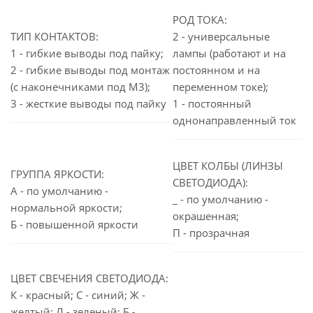
РОД ТОКА:
ТИП КОНТАКТОВ:
2 - универсальные
1 - гибкие выводы под пайку;
лампы (работают и на
2 - гибкие выводы под монтаж
постоянном и на
(с наконечниками под М3);
переменном токе);
3 - жесткие выводы под пайку
1 - постоянный
однонаправленный ток
ЦВЕТ КОЛБЫ (ЛИНЗЫ
ГРУППА ЯРКОСТИ:
СВЕТОДИОДА):
А - по умолчанию -
_ - по умолчанию -
нормальной яркости;
окрашенная;
Б - повышенной яркости
П - прозрачная
ЦВЕТ СВЕЧЕНИЯ СВЕТОДИОДА:
К - красный; С - синий; Ж -
желтый; Л - зеленый; Б -