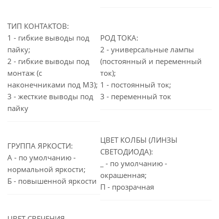
ТИП КОНТАКТОВ:
1 - гибкие выводы под
РОД ТОКА:
пайку;
2 - универсальные лампы
2 - гибкие выводы под
(постоянный и переменный
монтаж (с
ток);
наконечниками под М3);
1 - постоянный ток;
3 - жесткие выводы под
3 - переменный ток
пайку
ЦВЕТ КОЛБЫ (ЛИНЗЫ
ГРУППА ЯРКОСТИ:
СВЕТОДИОДА):
А - по умолчанию -
_ - по умолчанию -
нормальной яркости;
окрашенная;
Б - повышенной яркости
П - прозрачная
ЦВЕТ СВЕЧЕНИЯ