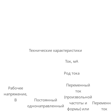
Технические характеристики
Ток, мА
Род тока
Переменный
Рабочее
ток
напряжение,
(произвольной
В
Постоянный
частоты и
Перемен
однонаправленный
формы) или
ток