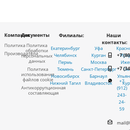
Компания
Документы
Филиалы:
Наши
контакты:
Политика
Политика
Екатеринбург
Уфа
Красн
обработки
Производители
+7 (8
Челябинск
Курган
Ирку
персональных
данных
Пермь
Москва
Иже
+7 (3
Политика
Тюмень
Санкт-Петербург
Ом
использования
Новосибирск
Барнаул
Ульян
файлов cookie
+7
Нижний Тагил
Владивосток
Кур
Антикоррупционная
(912)
составляющая
243-
24-
59
mail@