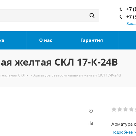
+7 (
+7 (
Зака
ка
О нас
Гарантия
ая желтая СКЛ 17-К-24В
игнальная СКЛ
-
Арматура светосигнальная желтая СКЛ 17-К-24В
Арматура с
Подробнее