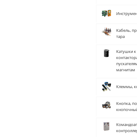
Инструме
Кабель, пр
тара
Катушки к
контактор
пускателя
магнитам
Клеммы, к
Кнопка, по
кнопочны
Командоап
контролле