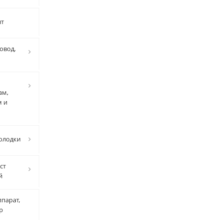
нт
овод,
ам,
м и
олодки
ст
й
парат,
р