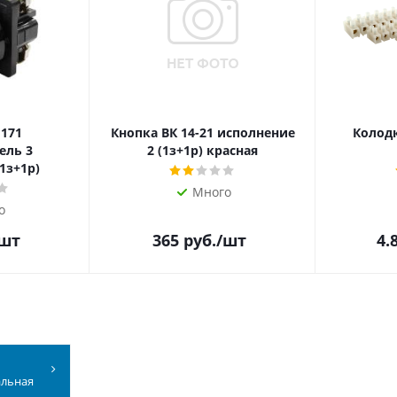
 171
Кнопка ВК 14-21 исполнение
Колодк
ель 3
2 (1з+1р) красная
1з+1р)
Много
о
/шт
365
руб.
/шт
4.
альная