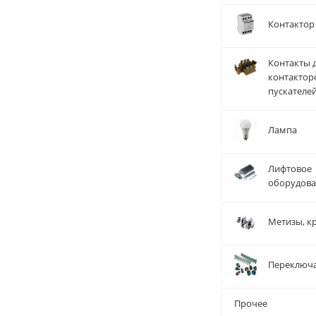
Контактор
Контакты 
контактор
пускателе
Лампа
Лифтовое
оборудов
Метизы, к
Переключ
Прочее