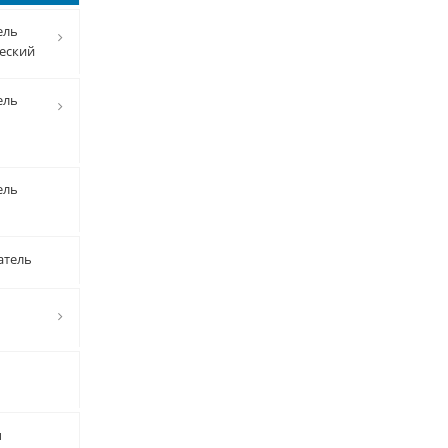
ель
еский
ель
ель
атель
ы