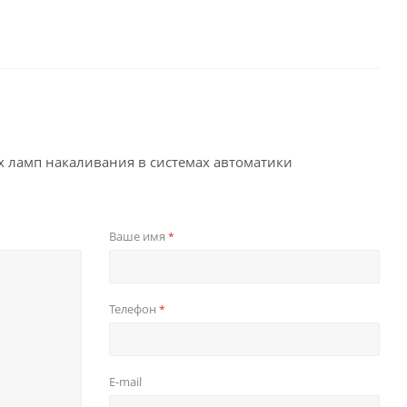
 ламп накаливания в системах автоматики
Ваше имя
*
Телефон
*
E-mail