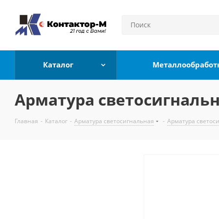
Каталог
Металлообработ
Арматура светосигнальн
Главная
-
Каталог
-
Арматура светосигнальная
-
Арматура светос