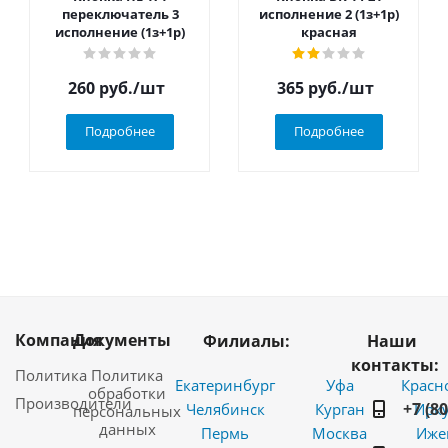
переключатель 3
исполнение 2 (1з+1р)
исполнение (1з+1р)
красная
260
руб.
/шт
365
руб.
/шт
Подробнее
Подробнее
Компания
Документы
Филиалы:
Наши
контакты:
Политика
Политика
Екатеринбург
Уфа
Красн
обработки
Производители
+7 (8
Челябинск
Курган
Ирку
персональных
данных
Пермь
Москва
Иже