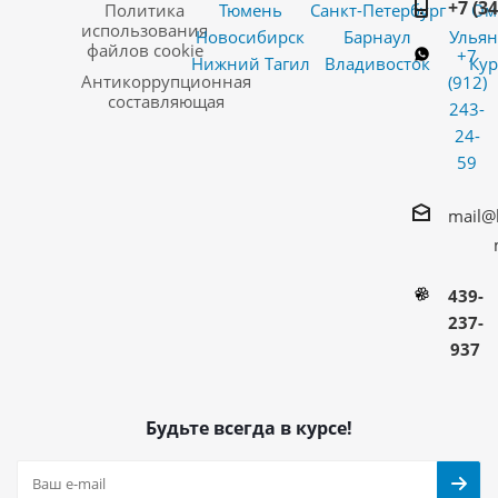
+7 (3
Политика
Тюмень
Санкт-Петербург
Ом
использования
Новосибирск
Барнаул
Ульян
файлов cookie
+7
Нижний Тагил
Владивосток
Кур
Антикоррупционная
(912)
составляющая
243-
24-
59
mail@
439-
237-
937
Будьте всегда в курсе!